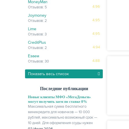
MoneyMan
4.96
Отзывов: 5
Joymoney
4.95
Отзывов: 2
Lime
4.95
Отзывов: 3
CreditPlus
4.94
Отзывов: 2
Езаем
4.88
Отзывов: 30
Показать весь список
Последние публикации
Новые клиенты МФО «МегаДеньги»
могут получить заем по ставке 0%
Максимальная сумма бесплатного
миникредита для новичков — 10 000
рублей, максимально возможный срок —
10 дней. Для оформления ссуды нужен
только паспорт.