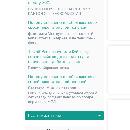
оплату ЖКУ
ВАЛЕНТИНА:
ГДЕ ОПЛАТИТЬ ЖКУ
КАРТОЙ ОТП БЕЗ КОМИССИИ
Почему россияне не обращаются за
своей накопительной пенсией
фантомас.:
Мне нужен адрес, который
напечатано в интернее, а не пенсионый
фонд,
Tinkoff Bank запустили Кубышку —
сервис займов до зарплаты для
владельцев дебетовых карт
Виктор:
Хорошая штука
Почему россияне не обращаются за
своей накопительной пенсией
Светлана:
Можно ли получить
накопительную пенсию умершегомужа9
лет назад? получаю пенсию по потере
кормильца МВД
Все комментарии