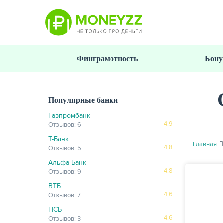
Перейти
к
основному
содержанию
Финграмотность
Бону
Популярные банки
Газпромбанк
4.9
Отзывов: 6
Т-Банк
Главная
4.8
Отзывов: 5
Альфа-Банк
4.8
Отзывов: 9
ВТБ
4.6
Отзывов: 7
ПСБ
4.6
Отзывов: 3