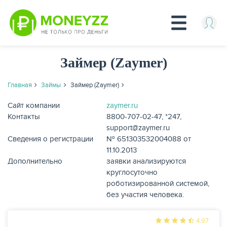
Перейти
Займер (Zaymer)
к
основному
содержанию
Главная
Займы
Займер (Zaymer)
Сайт компании
zaymer.ru
КРЕДИТЫ
Контакты
8800-707-02-47, *247,
support@zaymer.ru
Сведения о регистрации
№ 651303532004088 от
11.10.2013
Дополнительно
заявки анализируются
круглосуточно
роботизированной системой,
без участия человека.
4.97