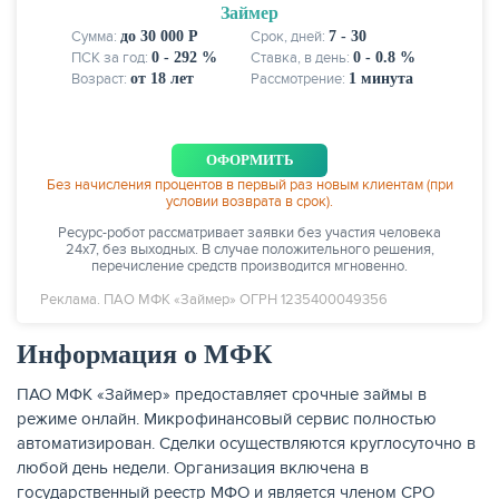
Займер
Сумма:
до 30 000 Р
Срок, дней:
7 - 30
КАРТЫ
ПСК за год:
0 - 292 %
Ставка, в день:
0 - 0.8 %
Возраст:
от 18 лет
Рассмотрение:
1 минута
ОФОРМИТЬ
Без начисления процентов в первый раз новым клиентам (при
условии возврата в срок).
Ресурс-робот рассматривает заявки без участия человека
24х7, без выходных. В случае положительного решения,
перечисление средств производится мгновенно.
Реклама. ПАО МФК «Займер» ОГРН 1235400049356
Информация о МФК
ЗАЙМЫ
ПАО МФК «Займер» предоставляет срочные займы в
режиме онлайн. Микрофинансовый сервис полностью
автоматизирован. Сделки осуществляются круглосуточно в
любой день недели. Организация включена в
государственный реестр МФО и является членом СРО