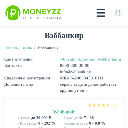
Перейти
Вэббанкир
к
основному
содержанию
Главная
Займы
Вэббанкир
Сайт компании
wbbankir.ru/promo/, webbankir.ru
КРЕДИТЫ
Контакты
8800-300-30-00,
info@wbbankir.ru
Сведения о регистрации
МКК №2403045010111
Дополнительно
сервис выдачи денег работает
круглосуточно
4.97
Webbankir
Сумма:
до 30 000 Р
Срок, дней:
7 - 30
ПСК за год:
0 - 292 %
Ставка, в день:
0 - 0.8 %