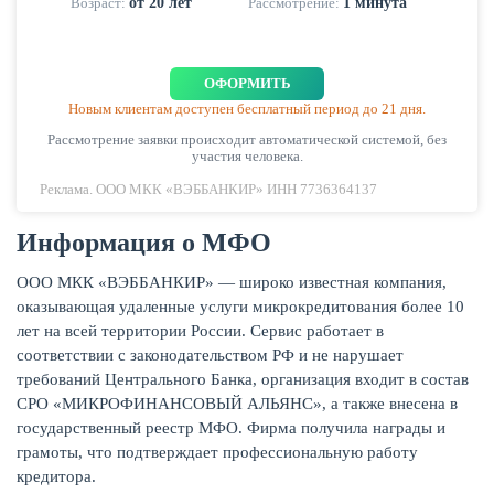
Возраст:
от 20 лет
Рассмотрение:
1 минута
КАРТЫ
ОФОРМИТЬ
Новым клиентам доступен бесплатный период до 21 дня.
Рассмотрение заявки происходит автоматической системой, без
участия человека.
Реклама. ООО МКК «ВЭББАНКИР» ИНН 7736364137
Информация о МФO
ООО МКК «ВЭББАНКИР» — широко известная компания,
оказывающая удаленные услуги микрокредитования более 10
лет на всей территории России. Сервис работает в
соответствии с законодательством РФ и не нарушает
ЗАЙМЫ
требований Центрального Банка, организация входит в состав
СРО «МИКРОФИНАНСОВЫЙ АЛЬЯНС», а также внесена в
государственный реестр МФО. Фирма получила награды и
грамоты, что подтверждает профессиональную работу
кредитора.