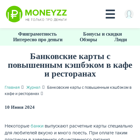
Перейти
Финграмотность
Бонусы и скидки
к
Интересно про деньги
Обзоры
Люди
основному
содержанию
Банковские карты с
повышенным кэшбэком в кафе
КРЕДИТЫ
и ресторанах
Главная
Журнал
Банковские карты с повышенным кэшбэком в
кафе и ресторанах
10 Июня 2024
Некоторые
банки
выпускают расчетные карты специально
для любителей вкусно и много поесть. При оплате таким
пластиком в заведениях общественного питания