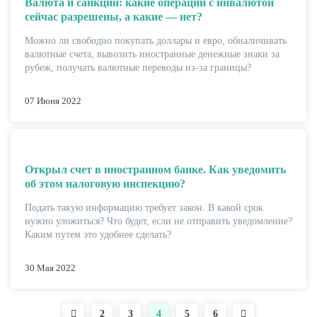
Валюта и санкции: какие операции с инвалютой
сейчас разрешены, а какие — нет?
Можно ли свободно покупать доллары и евро, обналичивать
валютные счета, вывозить иностранные денежные знаки за
рубеж, получать валютные переводы из-за границы?
07 Июня 2022
Открыл счет в иностранном банке. Как уведомить
об этом налоговую инспекцию?
Подать такую информацию требует закон. В какой срок
нужно уложиться? Что будет, если не отправить уведомление?
Каким путем это удобнее сделать?
30 Мая 2022
Страница
2
Страница
3
Текущая
4
Страница
5
Страница
6