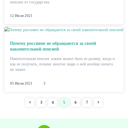
пенсию от государства.
12 Июля 2021
Почему россияне не обращаются за своей
накопительной пенсией
Накопительная пенсия: каким может быть ее размер, когда и
как ее получать, почему многие люди о ней вообще ничего
не знают.
05 Июля 2021
3
Страница
3
Страница
4
Текущая
5
Страница
6
Страница
7
Нумерация
страница
страниц