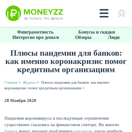
Перейти
Финграмотность
Бонусы и скидки
к
Интересно про деньги
Обзоры
Люди
основному
содержанию
Плюсы пандемии для банков:
как именно коронакризис помог
КРЕДИТЫ
кредитным организациям
Главная
Журнал
Плюсы пандемии для банков: как именно
коронакризис помог кредитным организациям
28 Ноября 2020
Пандемия коронавируса и последующие ограничения
существенно сказались на финансовом секторе. Во многих
банках
вырос процент проблемных
кредитов
, упала прибыль.