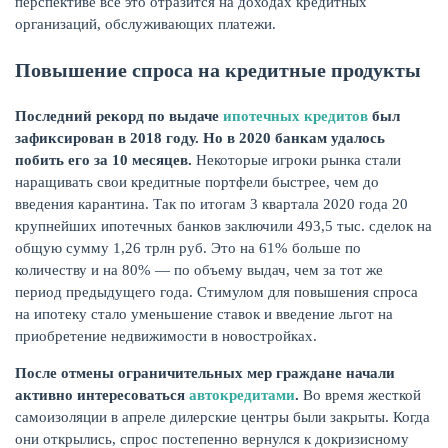
перспективе все это отразится на доходах кредитных
организаций, обслуживающих платежи.
Повышение спроса на кредитные продукты
Последний рекорд по выдаче
ипотечных кредитов
был
зафиксирован в 2018 году. Но в 2020 банкам удалось
побить его за 10 месяцев.
Некоторые игроки рынка стали
наращивать свои кредитные портфели быстрее, чем до
введения карантина. Так по итогам 3 квартала 2020 года 20
крупнейших ипотечных банков заключили 493,5 тыс. сделок на
общую сумму 1,26 трлн руб. Это на 61% больше по
количеству и на 80% — по объему выдач, чем за тот же
ЕЩЁ
период предыдущего года. Стимулом для повышения спроса
на ипотеку стало уменьшение ставок и введение льгот на
приобретение недвижимости в новостройках.
После отмены ограничительных мер граждане начали
активно интересоваться
автокредитами
.
Во время жесткой
самоизоляции в апреле дилерские центры были закрыты. Когда
они открылись, спрос постепенно вернулся к докризисному