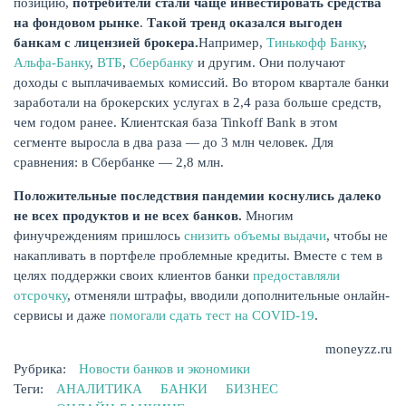
позицию,
потребители стали чаще инвестировать средства
на фондовом рынке
.
Такой тренд оказался выгоден
банкам с лицензией брокера.
Например,
Тинькофф Банку
,
Альфа-Банку
,
ВТБ
,
Сбербанку
и другим. Они получают
доходы с выплачиваемых комиссий. Во втором квартале банки
заработали на брокерских услугах в 2,4 раза больше средств,
чем годом ранее. Клиентская база Tinkoff Bank в этом
сегменте выросла в два раза — до 3 млн человек. Для
сравнения: в Сбербанке — 2,8 млн.
Положительные последствия пандемии коснулись далеко
не всех продуктов и не всех банков.
Многим
финучреждениям пришлось
снизить объемы выдачи
, чтобы не
накапливать в портфеле проблемные кредиты. Вместе с тем в
целях поддержки своих клиентов банки
предоставляли
отсрочку
, отменяли штрафы, вводили дополнительные онлайн-
сервисы и даже
помогали сдать тест на COVID-19
.
moneyzz.ru
Рубрика:
Новости банков и экономики
Теги:
АНАЛИТИКА
БАНКИ
БИЗНЕС