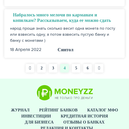
Набралось много мелочи по карманам и
копилкам? Рассказываем, куда ее можно сдать
народ проще знать сколько весит одна монета по госту
или взвесить одну, а потом взвесить пустую банку и
банку с монетами )
18 Апреля 2022
Синтол
Страница
2
Страница
3
Текущая
4
Страница
5
Страница
6
Нумерация
страница
страниц
ЖУРНАЛ
РЕЙТИНГ БАНКОВ
КАТАЛОГ МФО
ИНВЕСТИЦИИ
КРЕДИТНАЯ ИСТОРИЯ
ДЛЯ БИЗНЕСА
ОТЗЫВЫ О БАНКАХ
РЕДАКЦИЯ И КОНТАКТЫ