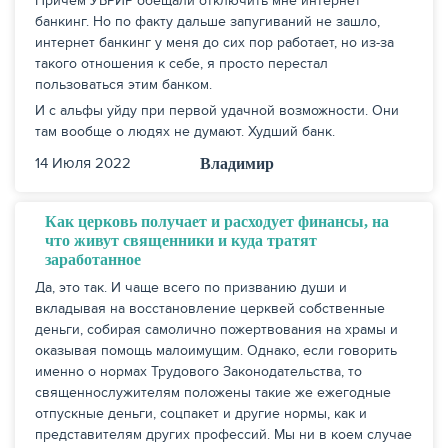
Причем УБРИР обещали отключить мне интернет
банкинг. Но по факту дальше запугиваний не зашло,
интернет банкинг у меня до сих пор работает, но из-за
такого отношения к себе, я просто перестал
пользоваться этим банком.
И с альфы уйду при первой удачной возможности. Они
там вообще о людях не думают. Худший банк.
14 Июля 2022
Владимир
Как церковь получает и расходует финансы, на
что живут священники и куда тратят
заработанное
Да, это так. И чаще всего по призванию души и
вкладывая на восстановление церквей собственные
деньги, собирая самолично пожертвования на храмы и
оказывая помощь малоимущим. Однако, если говорить
именно о нормах Трудового Законодательства, то
священнослужителям положены такие же ежегодные
отпускные деньги, соцпакет и другие нормы, как и
представителям других профессий. Мы ни в коем случае