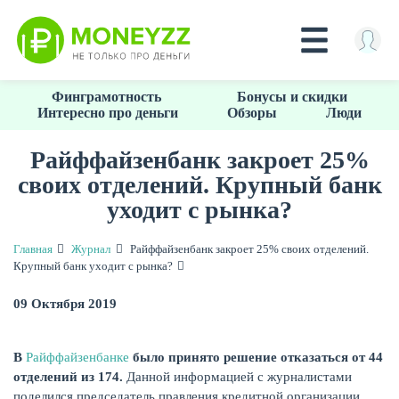
Перейти
Финграмотность
Бонусы и скидки
к
Интересно про деньги
Обзоры
Люди
основному
содержанию
Райффайзенбанк закроет 25%
своих отделений. Крупный банк
КРЕДИТЫ
уходит с рынка?
Главная
Журнал
Райффайзенбанк закроет 25% своих отделений.
Крупный банк уходит с рынка?
09 Октября 2019
В
Райффайзенбанке
было принято решение отказаться от 44
отделений из 174.
Данной информацией с журналистами
поделился председатель правления кредитной организации