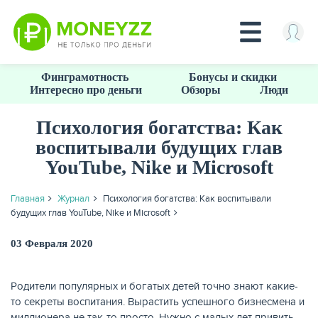
Перейти
Финграмотность
Бонусы и скидки
к
Интересно про деньги
Обзоры
Люди
основному
содержанию
Психология богатства: Как
воспитывали будущих глав
КРЕДИТЫ
YouTube, Nike и Microsoft
Главная
Журнал
Психология богатства: Как воспитывали
будущих глав YouTube, Nike и Microsoft
03 Февраля 2020
Родители популярных и богатых детей точно знают какие-
то секреты воспитания. Вырастить успешного бизнесмена и
миллионера не так-то просто. Нужно с малых лет привить