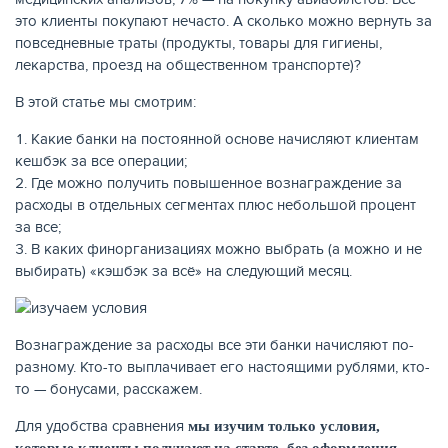
это клиенты покупают нечасто. А сколько можно вернуть за
повседневные траты (продукты, товары для гигиены,
КАРТЫ
лекарства, проезд на общественном транспорте)?
В этой статье мы смотрим:
Какие банки на постоянной основе начисляют клиентам
кешбэк за все операции;
Где можно получить повышенное вознаграждение за
расходы в отдельных сегментах плюс небольшой процент
за все;
В каких финорганизациях можно выбрать (а можно и не
выбирать) «кэшбэк за всё» на следующий месяц.
ЗАЙМЫ
Вознаграждение за расходы все эти банки начисляют по-
разному. Кто-то выплачивает его настоящими рублями, кто-
то — бонусами, расскажем.
Для удобства сравнения
мы изучим только условия,
которые клиенты получают на старте, без оформления