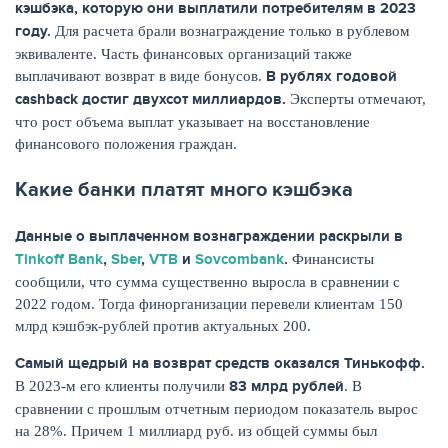
кэшбэка, которую они выплатили потребителям в 2023
году.
Для расчета брали вознаграждение только в рублевом
КАРТЫ
эквиваленте. Часть финансовых организаций также
В рублях годовой
выплачивают возврат в виде бонусов.
cashback достиг двухсот миллиардов.
Эксперты отмечают,
что рост объема выплат указывает на восстановление
финансового положения граждан.
Какие банки платят много кэшбэка
Данные о выплаченном вознаграждении раскрыли в
Tinkoff Bank
,
Sber
,
VTB
и
Sovcombank
.
Финансисты
сообщили, что сумма существенно выросла в сравнении с
2022 годом. Тогда финорганизации перевели клиентам 150
ЗАЙМЫ
млрд кэшбэк-рублей против актуальных 200.
Самый щедрый на возврат средств оказался Тинькофф.
83 млрд рублей
В 2023-м его клиенты получили
. В
сравнении с прошлым отчетным периодом показатель вырос
на 28%. Причем 1 миллиард руб. из общей суммы был