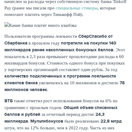
начислен за расходы через собственную систему банка Tinkoff
Pay (ранее мы писали про
специальные стикеры
, которые
помогают платить через Тинькофф Пэй).
СберСпасибо от
Пользователи программы лояльности
Сбербанка
потратили на покупки 140
в прошлом году
НАКОПЛЕНИЯ
миллиардов ранее накопленных бонусных баллов
. Этот
показатель в 2,3 раза превышает прошлогодние расходы в 60
миллиардов бонусов. Стоимость одного бонуса при покупках
у партнерских организаций составляет один рубль. За год
количество подключенных к программе лояльности
клиентов банка
78
увеличилось на 10 миллионов и достигло
миллионов человек
.
ВТБ
также отметил рост использования бонусов на 6% по
Общий объем списанных
сравнению с прошлым годом.
баллов и рублей
24,3
за отчетный период достиг
миллиарда
Мультибонусов
22,8 млрд
.
было реализовано
штук, что на 12% больше, чем в 2022 году. Часть из них
РЕЙТИНГ БАНКОВ