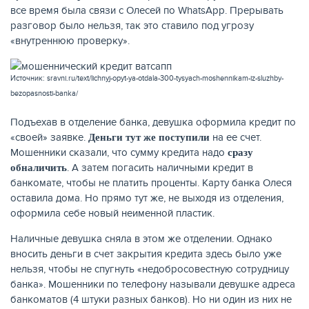
все время была связи с Олесей по WhatsApp. Прерывать
разговор было нельзя, так это ставило под угрозу
«внутреннюю проверку».
ЖУРНАЛ
Источник: sravni.ru/text/lichnyj-opyt-ya-otdala-300-tysyach-moshennikam-iz-sluzhby-
bezopasnosti-banka/
Подъехав в отделение банка, девушка оформила кредит по
«своей» заявке.
на ее счет.
Деньги тут же поступили
Мошенники сказали, что сумму кредита надо
сразу
. А затем погасить наличными кредит в
обналичить
банкомате, чтобы не платить проценты. Карту банка Олеся
оставила дома. Но прямо тут же, не выходя из отделения,
оформила себе новый неименной пластик.
Наличные девушка сняла в этом же отделении. Однако
вносить деньги в счет закрытия кредита здесь было уже
нельзя, чтобы не спугнуть «недобросовестную сотрудницу
банка». Мошенники по телефону называли девушке адреса
банкоматов (4 штуки разных банков). Но ни один из них не