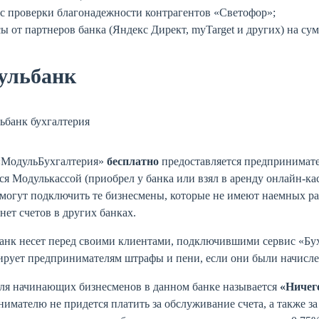
с проверки благонадежности контрагентов «Светофор»;
ы от партнеров банка (Яндекс Директ, myTarget и других) на сум
ульбанк
«МодульБухгалтерия»
бесплатно
предоставляется предпринимат
ся Модулькассой (приобрел у банка или взял в аренду онлайн-к
могут подключить те бизнесмены, которые не имеют наемных ра
нет счетов в других банках.
нк несет перед своими клиентами, подключившими сервис «Бух
ирует предпринимателям штрафы и пени, если они были начисл
ля начинающих бизнесменов в данном банке называется
«Ничег
имателю не придется платить за обслуживание счета, а также з