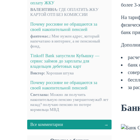
оплату ЖКУ
более 3-
ВАЛЕНТИНА:
ГДЕ ОПЛАТИТЬ ЖКУ
КАРТОЙ ОТП БЕЗ КОМИССИИ
На тариф
Почему россияне не обращаются за
физическ
своей накопительной пенсией
банк при
фантомас.:
Мне нужен адрес, который
напечатано в интернее, а не пенсионый
Дополнит
фонд,
Tinkoff Bank запустили Кубышку —
расче
сервис займов до зарплаты для
банк 
владельцев дебетовых карт
совер
Виктор:
Хорошая штука
беспл
Почему россияне не обращаются за
за ра
своей накопительной пенсией
Светлана:
Можно ли получить
накопительную пенсию умершегомужа9 лет
назад? получаю пенсию по потере
Бан
кормильца МВД
Все комментарии