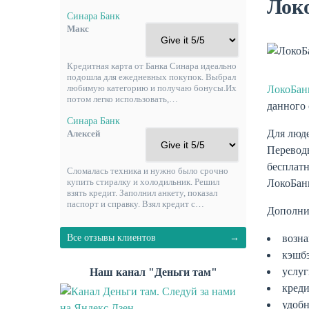
Лок
Синара Банк
Макс
Кредитная карта от Банка Синара идеально
подошла для ежедневных покупок. Выбрал
любимую категорию и получаю бонусы.Их
ЛокоБан
потом легко использовать,…
данного 
Синара Банк
Для люде
Алексей
Переводы
бесплатн
Сломалась техника и нужно было срочно
купить стиралку и холодильник. Решил
ЛокоБанк
взять кредит. Заполнил анкету, показал
паспорт и справку. Взял кредит с…
Дополни
возна
Все отзывы клиентов
кэшбэ
услуг
Наш канал "Деньги там"
креди
удобн