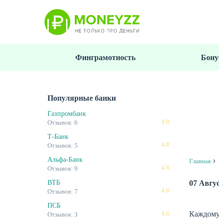
Перейти
к
основному
содержанию
Финграмотность
Бону
Популярные банки
Газпромбанк
4.9
Отзывов: 6
Т-Банк
4.8
Отзывов: 5
Альфа-Банк
Главная
4.8
Отзывов: 9
07 Авгу
ВТБ
4.6
Отзывов: 7
ПСБ
Каждому 
4.6
Отзывов: 3