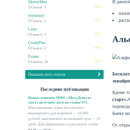
В данной
MoneyMan
4.96
Отзывов: 5
назов
Joymoney
расск
4.95
Отзывов: 2
Lime
4.95
Отзывов: 3
Аль
CreditPlus
4.94
Отзывов: 2
Езаем
4.88
Отзывов: 30
Беспла
Показать весь список
эквайри
Последние публикации
Кроме то
Новые клиенты МФО «МегаДеньги»
старт».
А
могут получить заем по ставке 0%
переводи
Максимальная сумма бесплатного
Банке мо
миникредита для новичков — 10 000
рублей, максимально возможный срок — 10
дней. Для оформления ссуды нужен только
От откр
паспорт.