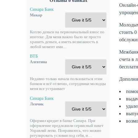
Отзывы о банках
Онлайн-
Синара Банк
упрощен
Макар
Молодым
стоить 0
Коплю деньги на первоначальный взнос по
ипотеке. Для меня важно было не просто
обслужив
хранить деньги, а иметь возможность в
любой момент ими…
Межбанко
ВТБ
счета в 
Алевтина
бесплатн
Дополни
Недавно только начала пользоваться этим
банком и всё отлично, сотрудники молодцы
меня все устраивает
помо
выда
Синара Банк
Ленчик
удале
выпус
возмо
Оформил кредит в банке Синара. При
оформление предложили сервисный пакет
Управляй легко. Понравилось, что можно
регулировать условия под себя, и…