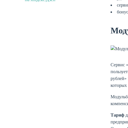
серви
бонус
Мод
Сервис 
пользует
рублей» 
которых 
Модульба
компенс
Тариф
д
предприн