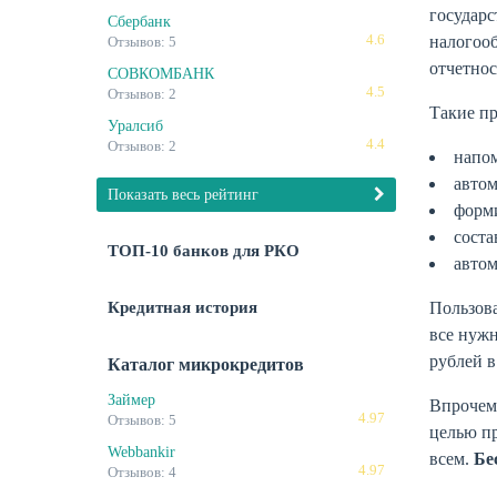
государ
Сбербанк
4.6
налогооб
Отзывов: 5
отчетнос
СОВКОМБАНК
4.5
Отзывов: 2
Такие п
Уралсиб
4.4
Отзывов: 2
напом
автом
Показать весь рейтинг
форми
соста
ТОП-10 банков для РКО
автом
Пользова
Кредитная история
все нужн
рублей в
Каталог микрокредитов
Займер
Впрочем
4.97
Отзывов: 5
целью п
Webbankir
всем.
Бе
4.97
Отзывов: 4