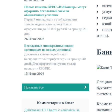
02 Июля 2026
возмо
Новые клиенты МФО «Вэббанкир» могут
оформить бесплатный заём на
услуг
обновленных условиях
серви
Первый миникредит в этой компании
кэшбэ
теперь выдается по тарифу 0 при
оформлении до 30 000 рублей на срок до 21
полез
дня.
и т. п.).
26 Июня 2026
Бесплатные миникредиты новым
Бан
заемщикам на новых условиях!
Для новых клиентов действует
беспроцентный тариф теперь на срок до 30
дней. Для оформления нужны только
паспорт и СНИЛС.
15 Июня 2026
Специал
Показать все
бухгалте
системы 
Комментарии в блоге
Кроме т
названи
Дебетовая ОТП Карта с кешбэком за