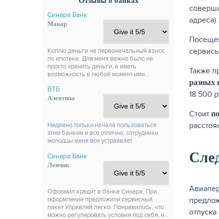
Отзывы о банках
соверша
Синара Банк
адреса)
Макар
Посещен
сервисы
Коплю деньги на первоначальный взнос
по ипотеке. Для меня важно было не
просто хранить деньги, а иметь
Также п
возможность в любой момент ими…
разных 
ВТБ
18 500 
Алевтина
Стоит
по
расстоя
Недавно только начала пользоваться
этим банком и всё отлично, сотрудники
молодцы меня все устраивает
Сле
Синара Банк
Ленчик
Авиапер
Оформил кредит в банке Синара. При
предлож
оформление предложили сервисный
пакет Управляй легко. Понравилось, что
отпуска
можно регулировать условия под себя, и…