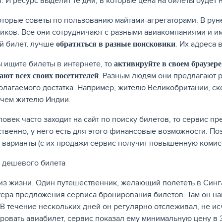
. И ресурс выделит те дни, в которые цена на билеты будет 
оторые советы по пользованию майтами-агрегаторами. В рун
иков. Все они сотрудничают с разными авиакомпаниями и и
 билет, лучше
. Их адреса 
обратиться в разные поисковики
ы ищите билеты в интернете, то
активируйте в своем браузер
. Разным людям они предлагают р
ают всех своих посетителей
олагаемого достатка. Например, жителю Великобритании, ск
 чем жителю Индии.
овек часто заходит на сайт по поиску билетов, то сервис пре
ственно, у него есть для этого финансовые возможности. П
 варианты (с их продажи сервис получит повышенную комис
из жизни. Один путешественник, желающий полететь в Синг
ера предложения сервиса бронирования билетов. Там он на
 В течение нескольких дней он регулярно отслеживал, не ис
ровать авиабилет, сервис показал ему минимальную цену в 3