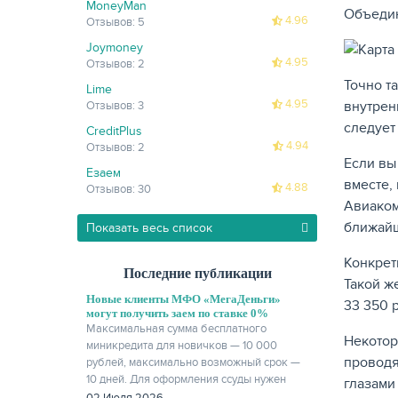
MoneyMan
Объедин
4.96
Отзывов: 5
Joymoney
4.95
Отзывов: 2
Точно т
Lime
4.95
внутрен
Отзывов: 3
следует
CreditPlus
4.94
Отзывов: 2
Если вы
Езаем
вместе,
4.88
Отзывов: 30
Авиаком
ближайш
Показать весь список
Конкрет
Последние публикации
Такой же
Новые клиенты МФО «МегаДеньги»
33 350 
могут получить заем по ставке 0%
Максимальная сумма бесплатного
Некотор
миникредита для новичков — 10 000
проводя
рублей, максимально возможный срок —
10 дней. Для оформления ссуды нужен
глазами
только паспорт.