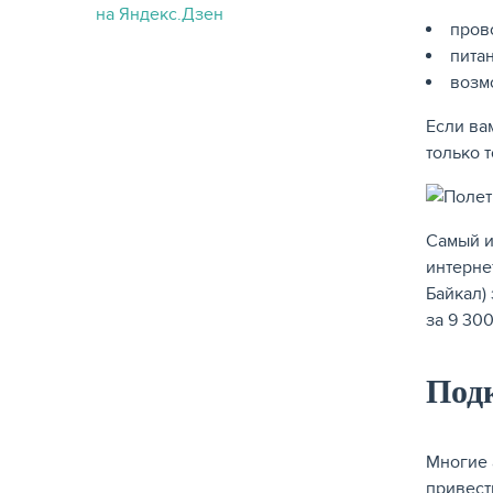
пров
питан
возм
Если ва
только 
Самый и
интерне
Байкал)
за 9 300
Под
Многие 
привест