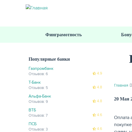
Перейти
к
основному
содержанию
Финграмотность
Бону
Популярные банки
Газпромбанк
4.9
Отзывов: 6
Т-Банк
Главная
4.8
Отзывов: 5
Альфа-Банк
20 Мая 
4.8
Отзывов: 9
ВТБ
4.6
Отзывов: 7
Оплата 
ПСБ
покупке
4.6
Отзывов: 3
сумму, 