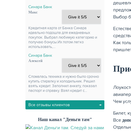
дешевле
Синара Банк
предлож
Макс
Выбор б
Естеств
Кредитная карта от Банка Синара
идеально подошла для ежедневных
средств
покупок. Выбрал любимую категорию и
Как тол
получаю бонусы.Их потом легко
использовать,…
пришлет
Синара Банк
Алексей
При
Сломалась техника и нужно было срочно
купить стиралку и холодильник. Решил
взять кредит. Заполнил анкету, показал
Лоукост
паспорт и справку. Взял кредит с…
авиапер
Чем усл
Все отзывы клиентов
Билет, 
Наш канал "Деньги там"
Все
доп
Отдельн