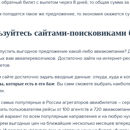
ь обратный билет с вылетом через 8 дней, то общая сумма за 
м попадется такое же предложение, то экономия окажется с
ьзуйтесь сайтами-поисковиками 
упустить выгодное предложение какой-либо авиакомпании? Д
ых вам авиаперевозчиков. Достаточно зайти на интернет-р
етов.
м сайте достаточно задать вводные данные: откуда, куда и к
. Вы сами сможете выбрать наиболе
, которые есть в его базе
ти.
 самых популярных в России агрегаторов авиабилетов – серв
ить пользователям рейсы от 100 агентств и 720 авиакомпани
й вариант по всем популярным направления и на любую нуж
рем выгодных цен на ближайшие несколько месяцев вперед