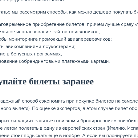
статье мы рассмотрим способы, как можно дешево покупать би
аговременное приобретение билетов, причем лучше сразу «т
ильное использование сайтов-поисковиков;
обы мониторинга промоакций авиаперевозчиков;
ты авикомпаниями-лоукостерами;
тие в бонусных программах;
зование кобрендинговыми платежными картами.
пайте билеты заранее
адежный способ сэкономить при покупке билетов на самолет 
ного вылета). По оценке экспертов, в этом случае билет об
орых ситуациях заняться поиском и бронированием авиабиле
те летом полететь в одну из европейских стран (Италию, Исп
цене стоит подыскать еще в ноябре. А если вы планируете п