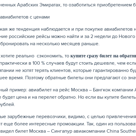
енных Арабских Эмиратах, то озаботиться приобретением би
акая же тенденция наблюдается и при покупке авиабилетов 
ние российские рейсы можно найти и за 2 недели до Нового г
 бронировать на несколько месяцев раньше.
 хотите реально сэкономить, то
купите сразу билет на обратн
 практически в 100 % случаев будут стоить дешевле, чем есл
пании не хотят терять клиентов, которые гарантированно б
ее время. Поэтому обратные билеты они предлагают со зна
ный пример: авиабилет на рейс Москва – Бангкок компании 
 будет цена и на перелет обратно. Но если вы купите билеты
рублей.
ые зарубежные перевозчики, видимо, с целью привлечения 
т еще более интересные промоакции. Так, один из пользова
 видел билет Москва – Сингапур авиакомпании China Souther