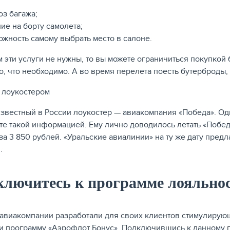
оз багажа;
ие на борту самолета;
ожность самому выбрать место в салоне.
м эти услуги не нужны, то вы можете ограничиться покупкой
то, что необходимо. А во время перелета поесть бутерброды,
звестный в России лоукостер — авиакомпания «Победа». Од
те такой информацией. Ему лично доводилось летать «Побед
 за 3 850 рублей. «Уральские авиалинии» на ту же дату пред
.
ключитесь к программе лояльнос
авиакомпании разработали для своих клиентов стимулирую
и программу «Аэрофлот Бонус». Подключившись к данному п