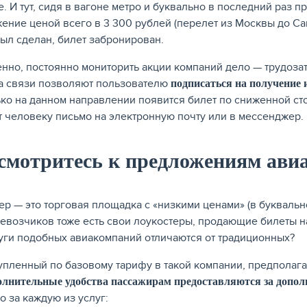
. И тут, сидя в вагоне метро и буквально в последний раз п
ение ценой всего в 3 300 рублей (перелет из Москвы до Сан
ыл сделан, билет забронирован.
енно, постоянно мониторить акции компаний дело — трудоз
а связи позволяют пользователю
подписаться на получение
ько на данном направлении появится билет по сниженной сто
 человеку письмо на электронную почту или в мессенджер.
смотритесь к предложениям ави
ер — это торговая площадка с «низкими ценами» (в буквальн
евозчиков тоже есть свои лоукостеры, продающие билеты на
уги подобных авиакомпаний отличаются от традиционных?
купленный по базовому тарифу в такой компании, предполагае
олнительные удобства пассажирам предоставляются за допо
о за каждую из услуг: