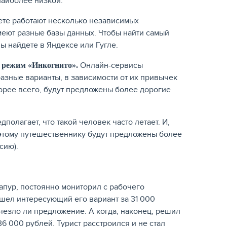
наиболее низкой.
ете работают несколько независимых
меют разные базы данных. Чтобы найти самый
вы найдете в Яндексе или Гугле.
Онлайн-сервисы
е режим «Инкогнито».
азные варианты, в зависимости от их привычек
орее всего, будут предложены более дорогие
дполагает, что такой человек часто летает. И,
оэтому путешественнику будут предложены более
сию).
апур, постоянно мониторил с рабочего
шел интересующий его вариант за 31 000
чезло ли предложение. А когда, наконец, решил
6 000 рублей. Турист расстроился и не стал