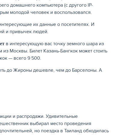
оего домашнего компьютера (с другого IP-
торым молодой человек и воспользовался.
интересующие их данные о посетителях. И
ий и привычек людей.
в интересующую вас точку земного шара из
ет
ем из Москвы. Билет Казань-Бангкок может стоить
кок — всего 9 500.
теть до Жироны дешевле, чем до Барселоны. А
акции и распродажи. Удивительные
тешественник выбирал место проведения
дпочтительней, но поездка в Таиланд обходилась