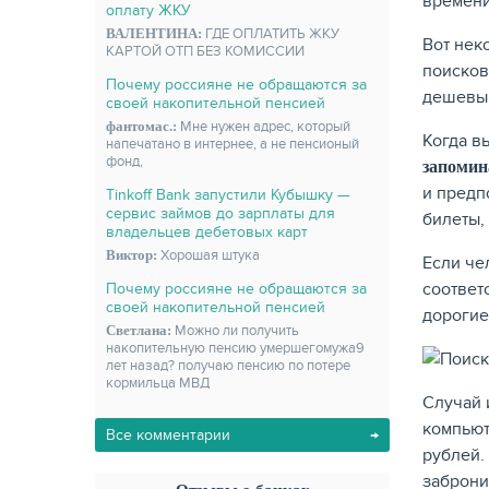
времени
оплату ЖКУ
ВАЛЕНТИНА:
ГДЕ ОПЛАТИТЬ ЖКУ
Вот нек
КАРТОЙ ОТП БЕЗ КОМИССИИ
поисков
Почему россияне не обращаются за
дешевый
своей накопительной пенсией
фантомас.:
Мне нужен адрес, который
Когда в
напечатано в интернее, а не пенсионый
фонд,
запомин
и предп
Tinkoff Bank запустили Кубышку —
сервис займов до зарплаты для
билеты,
владельцев дебетовых карт
Виктор:
Хорошая штука
Если чел
соответ
Почему россияне не обращаются за
своей накопительной пенсией
дорогие
Светлана:
Можно ли получить
накопительную пенсию умершегомужа9
лет назад? получаю пенсию по потере
кормильца МВД
Случай 
компьют
Все комментарии
рублей.
заброни