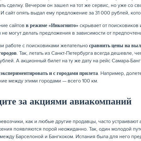
ть сделку. Вечером он зашел на тот же сервис, но уже со св
. И сайт опять выдал ему предложение за 31 000 рублей, ко
ие сайтов
скрывает от поисковиков 
в режиме «Инкогнито»
 не могут делать предложения в зависимости от предпочтен
ри работе с поисковиками желательно
сравнить цены на выл
. Так, летать из Санкт-Петербурга всегда дешевле, ч
городов
рублей. А акционный билет на ту же дату на рейс Самара-Банг
. Например, доле
экспериментировать и с городами прилета
ние между этими городами — всего 100 км.
дите за акциями авиакомпаний
евозчики, как и любые другие продавцы, часто устраивают 
ения появляются порой неожиданно. Так, один молодой пу
 между Барселоной и Бангкоком. Испания была для него пре