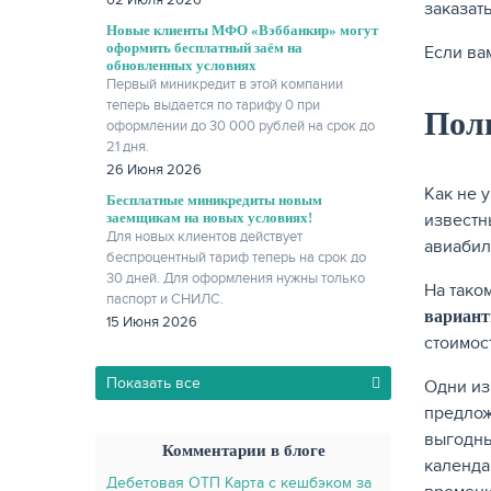
02 Июля 2026
заказат
Новые клиенты МФО «Вэббанкир» могут
оформить бесплатный заём на
Если ва
обновленных условиях
Первый миникредит в этой компании
теперь выдается по тарифу 0 при
Пол
оформлении до 30 000 рублей на срок до
21 дня.
26 Июня 2026
Как не 
Бесплатные миникредиты новым
известн
заемщикам на новых условиях!
Для новых клиентов действует
авиабил
беспроцентный тариф теперь на срок до
30 дней. Для оформления нужны только
На тако
паспорт и СНИЛС.
варианты
15 Июня 2026
стоимос
Показать все
Одни из
предлож
выгодны
Комментарии в блоге
календа
Дебетовая ОТП Карта с кешбэком за