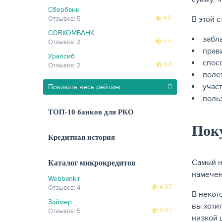
Сбербанк
4.6
В этой 
Отзывов: 5
СОВКОМБАНК
забл
4.5
Отзывов: 2
прав
Уралсиб
спос
4.4
Отзывов: 2
поле
учас
Показать весь рейтинг
поль
ТОП-10 банков для РКО
Поку
Кредитная история
Самый н
Каталог микрокредитов
намечен
Webbankir
4.97
Отзывов: 4
В некот
Займер
вы хоти
4.97
Отзывов: 5
низкой 