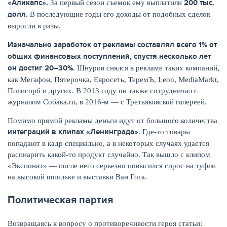
«Аликапс».
200 тыс.
За первый сезон съемок ему выплатили
долл.
В последующие годы его доходы от подобных сделок
выросли в разы.
Изначально заработок от рекламы составлял всего 1% от
общих финансовых поступлений, спустя несколько лет
он достиг 20–30%.
Шнуров снялся в рекламе таких компаний,
как Мегафон, Пятерочка, Евросеть, ТеремЪ, Leon, MediaMarkt,
Полисорб и других. В 2013 году он также сотрудничал с
журналом Собака.ru, в 2016-м — с Третьяковской галереей.
Помимо прямой рекламы деньги идут от большого количества
интеграций в клипах «Ленинграда»
. Где-то товары
попадают в кадр специально, а в некоторых случаях удается
распиарить какой-то продукт случайно. Так вышло с клипом
«Экспонат» — после него серьезно повысился спрос на туфли
на высокой шпильке и выставки Ван Гога.
Политическая партия
Возвращаясь к вопросу о противоречивости героя статьи: