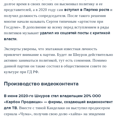
долгое время в своих песнях он высмеивал политику и ее
вступил в Партию роста
представителей, а в 2020 году сам
и
получил должность сопредседателя. После такого решения
многие начали называть Сергея типичным «артистом при
Госдуме». В дополнение ко всему перед вступлением в ряды
удалил из соцсетей посты с критикой
политиков музыкант
власти
.
Эксперты уверены, что эпатажная известная личность
привлечет внимание к партии. Будет ли Шнуров действительно
активно заниматься политикой, тут есть сомнения. Помимо
данной партии он также состоял в общественном совете по
культуре при ГД РФ.
Производство видеоконтента
В июне 2020-го Шнуров стал владельцем 20% ООО
«Карбон Продакшн» — фирмы, создающей видеоконтент
для ТВ.
Вместе с тиной Канделаки он выступил продюсером
сериала «Чума», получив свою долю «хайпа» на эпидемии