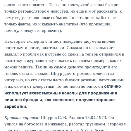
силах на это повлиять. Также он хочет, чтобы канал был не
только ретранслятором новостей, но еще и мог рассказать, к
чему ведут те или иные события. То есть должны быть не
только факты, но и какая-то аналитика (что произошло,
почему, к чему это приведет).
Некоторые эксперты считают поведение шоумена вполне
понятным и последовательным. Сначала он несколько лет
заявлял о проблемах в стране со сцены, а теперь отправился в
политику и журналистику показать на своем примере, как их
можно решить. Так ли на самом деле это происходит в его
голове, сказать сложно. Шнур дает огромное количество
интервью, но его ответы часто бывают резкими, патетичными
отлично
и далекими от конкретики. Точно понятно одно: он
использует всевозможные каналы для продвижения
личного бренда и, как следствие, получает хорошие
заработки
.
Краткая справка:
Шнуров С. В. Родился 13.04.1973. Он
учился на богослова и инженера, работал грузчиком, сторожем
в детсаду, кузнецом, художником и т.д. У него было 4