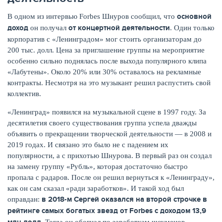
основной
В одном из интервью Forbes Шнуров сообщил, что
доход
от концертной деятельности
он получал
. Один только
корпоратив с «Ленинградом» мог стоить организаторам до
200 тыс. долл. Цена за приглашение группы на мероприятие
особенно сильно поднялась после выхода популярного клипа
«Лабутены». Около 20% или 30% оставалось на рекламные
НАКОПЛЕНИЯ
контракты. Несмотря на это музыкант решил распустить свой
коллектив.
«Ленинград» появился на музыкальной сцене в 1997 году. За
десятилетия своего существования группа успела дважды
объявить о прекращении творческой деятельности — в 2008 и
2019 годах. И связано это было не с падением их
популярности, а с прихотью Шнурова. В первый раз он создал
на замену группу «Рубль», которая достаточно быстро
пропала с радаров. После он решил вернуться к «Ленинграду»,
как он сам сказал «ради заработков». И такой ход был
в 2018-м Сергей оказался на второй строчке в
оправдан:
рейтинге самых богатых звезд от
Forbes
с доходом 13,9
РЕЙТИНГ БАНКОВ
Тогда он обогнал по заработкам шоуменов