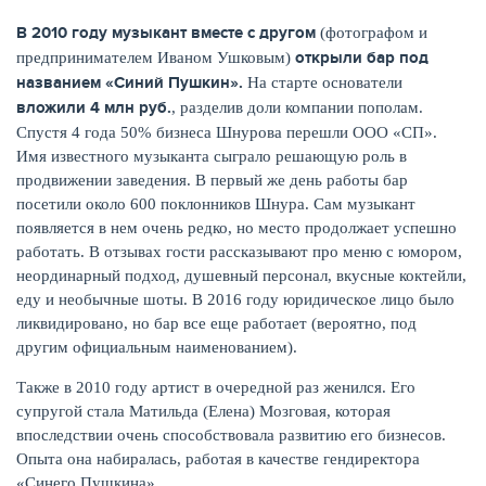
В 2010 году музыкант вместе с другом
(фотографом и
открыли бар под
предпринимателем Иваном Ушковым)
названием «Синий Пушкин».
На старте основатели
вложили 4 млн руб.
, разделив доли компании пополам.
Спустя 4 года 50% бизнеса Шнурова перешли ООО «СП».
Имя известного музыканта сыграло решающую роль в
продвижении заведения. В первый же день работы бар
посетили около 600 поклонников Шнура. Сам музыкант
появляется в нем очень редко, но место продолжает успешно
работать. В отзывах гости рассказывают про меню с юмором,
неординарный подход, душевный персонал, вкусные коктейли,
еду и необычные шоты. В 2016 году юридическое лицо было
ликвидировано, но бар все еще работает (вероятно, под
другим официальным наименованием).
Также в 2010 году артист в очередной раз женился. Его
супругой стала Матильда (Елена) Мозговая, которая
впоследствии очень способствовала развитию его бизнесов.
Опыта она набиралась, работая в качестве гендиректора
«Синего Пушкина».