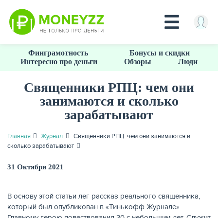
Перейти
Финграмотность
Бонусы и скидки
к
Интересно про деньги
Обзоры
Люди
основному
содержанию
Священники РПЦ: чем они
занимаются и сколько
КРЕДИТЫ
зарабатывают
Главная
Журнал
Священники РПЦ: чем они занимаются и
сколько зарабатывают
31 Октября 2021
В основу этой статьи лег рассказ реального священника,
который был опубликован в «Тинькофф Журнале».
Главному герою повествования 30 с небольшим лет. Служит