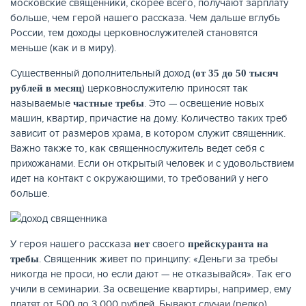
московские священники, скорее всего, получают зарплату
больше, чем герой нашего рассказа. Чем дальше вглубь
России, тем доходы церковнослужителей становятся
меньше (как и в миру).
Существенный дополнительный доход (
от 35 до 50 тысяч
) церковнослужителю приносят так
рублей в месяц
называемые
. Это — освещение новых
частные требы
машин, квартир, причастие на дому. Количество таких треб
зависит от размеров храма, в котором служит священник.
Важно также то, как священнослужитель ведет себя с
прихожанами. Если он открытый человек и с удовольствием
идет на контакт с окружающими, то требований у него
больше.
У героя нашего рассказа
своего
нет
прейскуранта на
. Священник живет по принципу: «Деньги за требы
требы
никогда не проси, но если дают — не отказывайся». Так его
учили в семинарии. За освещение квартиры, например, ему
платят от 500 до 3 000 рублей. Бывают случаи (редко),