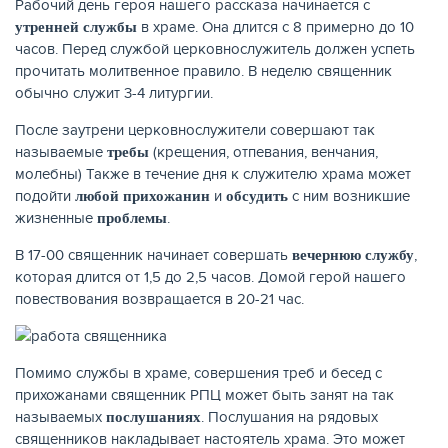
Рабочий день героя нашего рассказа начинается с
в храме. Она длится с 8 примерно до 10
утренней службы
часов. Перед службой церковнослужитель должен успеть
прочитать молитвенное правило. В неделю священник
обычно служит 3-4 литургии.
После заутрени церковнослужители совершают так
называемые
(крещения, отпевания, венчания,
требы
НАКОПЛЕНИЯ
молебны) Также в течение дня к служителю храма может
подойти
и
с ним возникшие
любой прихожанин
обсудить
жизненные
.
проблемы
В 17-00 священник начинает совершать
,
вечернюю службу
которая длится от 1,5 до 2,5 часов. Домой герой нашего
повествования возвращается в 20-21 час.
Помимо службы в храме, совершения треб и бесед с
прихожанами священник РПЦ может быть занят на так
называемых
. Послушания на рядовых
послушаниях
священников накладывает настоятель храма. Это может
РЕЙТИНГ БАНКОВ