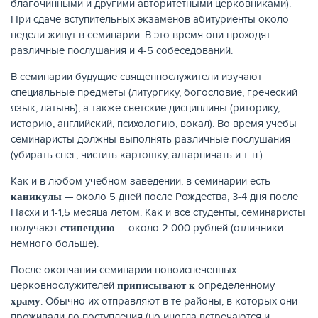
благочинными и другими авторитетными церковниками).
При сдаче вступительных экзаменов абитуриенты около
недели живут в семинарии. В это время они проходят
различные послушания и 4-5 собеседований.
В семинарии будущие священнослужители изучают
специальные предметы (литургику, богословие, греческий
язык, латынь), а также светские дисциплины (риторику,
историю, английский, психологию, вокал). Во время учебы
семинаристы должны выполнять различные послушания
(убирать снег, чистить картошку, алтарничать и т. п.).
Как и в любом учебном заведении, в семинарии есть
— около 5 дней после Рождества, 3-4 дня после
каникулы
Пасхи и 1-1,5 месяца летом. Как и все студенты, семинаристы
получают
— около 2 000 рублей (отличники
стипендию
немного больше).
После окончания семинарии новоиспеченных
церковнослужителей
определенному
приписывают к
. Обычно их отправляют в те районы, в которых они
храму
проживали до поступления (но иногда встречаются и