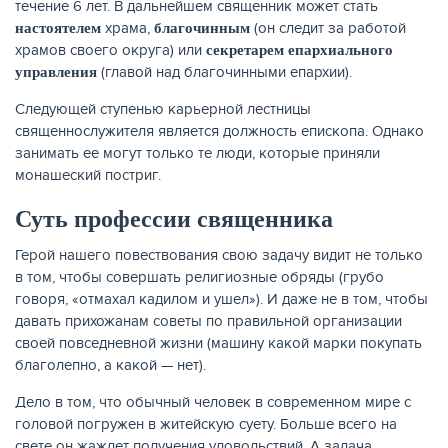
течение 6 лет. В дальнейшем священник может стать
храма,
(он следит за работой
настоятелем
благочинным
храмов своего округа) или
секретарем епархиального
(главой над благочинными епархии).
управления
Следующей ступенью карьерной лестницы
священнослужителя является должность епископа. Однако
занимать ее могут только те люди, которые приняли
монашеский постриг.
Суть профессии священника
Герой нашего повествования свою задачу видит не только
в том, чтобы совершать религиозные обряды (грубо
говоря, «отмахал кадилом и ушел»). И даже не в том, чтобы
давать прихожанам советы по правильной организации
своей повседневной жизни (машину какой марки покупать
благолепно, а какой — нет).
Дело в том, что обычный человек в современном мире с
головой погружен в житейскую суету. Больше всего на
свете он жаждет получения удовольствий. А задача