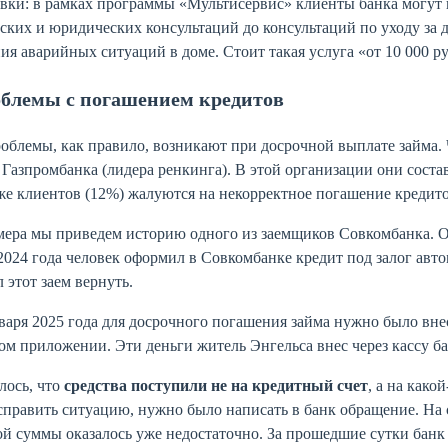
вки: в рамках программы «Мультисервис» клиенты банка могут 
ских и юридических консультаций до консультаций по уходу за
ия аварийных ситуаций в доме. Стоит такая услуга «от 10 000 ру
блемы с погашением кредитов
облемы, как правило, возникают при досрочной выплате займа.
Газпромбанка (лидера ренкинга). В этой организации они сост
же клиентов (12%) жалуются на некорректное погашение кредит
ера мы приведем историю одного из заемщиков Совкомбанка. Он
2024 года человек оформил в Совкомбанке кредит под залог авто
 этот заем вернуть.
варя 2025 года для досрочного погашения займа нужно было внес
м приложении. Эти деньги житель Энгельса внес через кассу ба
лось, что
средства поступили не на кредитный счет
, а на како
править ситуацию, нужно было написать в банк обращение. На с
й суммы оказалось уже недостаточно. За прошедшие сутки банк