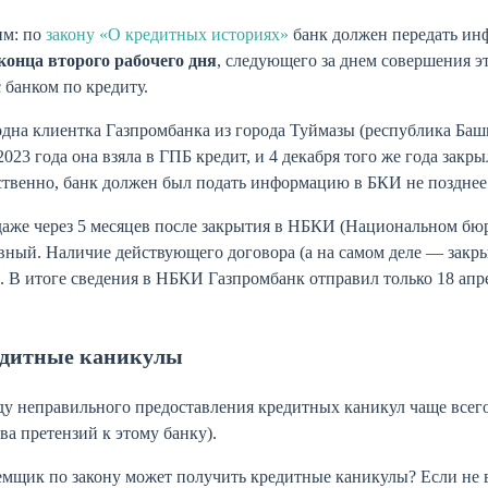
м: по
закону «О кредитных историях»
банк должен передать ин
 конца второго рабочего дня
, следующего за днем совершения э
с банком по кредиту.
дна клиентка Газпромбанка из города Туймазы (республика Баш
2023 года она взяла в ГПБ кредит, и 4 декабря того же года закры
ственно, банк должен был подать информацию в БКИ не позднее
аже через 5 месяцев после закрытия в НБКИ (Национальном бюр
вный. Наличие действующего договора (а на самом деле — закр
. В итоге сведения в НБКИ Газпромбанк отправил только 18 апре
дитные каникулы
ду неправильного предоставления кредитных каникул чаще всег
ва претензий к этому банку).
емщик по закону может получить кредитные каникулы? Если не в