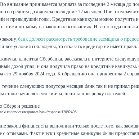
Во внимание принимается зарплата за последние 2 месяца до по
и со средним доходом за последние 12 месяцев. При этом заявит
ий и предыдущий годы. Кредитные каникулы можно получить на 
платежи по займу на законных основаниях. И за полгода попыта
 закону
, банк должен рассмотреть требование заемщика о пред
сли все условия соблюдены, то отказать кредитор не имеет права.
квичка, клиентка Сбербанка, рассказала в интернете следующу
ный доход упал, и она получила право на кредитные каникулы.
а его 29 ноября 2024 года. К обращению она прикрепила 2 справ
 течение следующих полутора месяцев банк так и не принял реш
ы стали начислять москвичке пени за просрочку платежей.
nki.ru/services/responses/bank/response/12092406/
ие закона финансисты выполнили только после того, как заемщ
 с отзывами. Фактически кредитные каникулы были предоставле