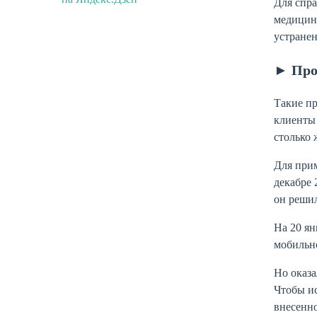
Для спра
медицин
устранен
► Про
Такие пр
клиенты 
столько 
Для прим
декабре 
он решил
На 20 ян
мобильно
Но оказа
Чтобы ис
внесенно