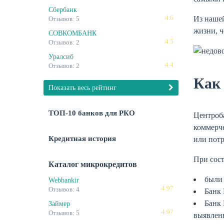
Сбербанк
4.6
Из нашей
Отзывов: 5
жизни, 
СОВКОМБАНК
4.5
Отзывов: 2
Уралсиб
4.4
Отзывов: 2
Как
Показать весь рейтинг
ТОП-10 банков для РКО
Центроба
коммерче
Кредитная история
или потр
При сос
Каталог микрокредитов
были
Webbankir
4.97
Отзывов: 4
Банк 
Банк 
Займер
4.97
Отзывов: 5
выявлен