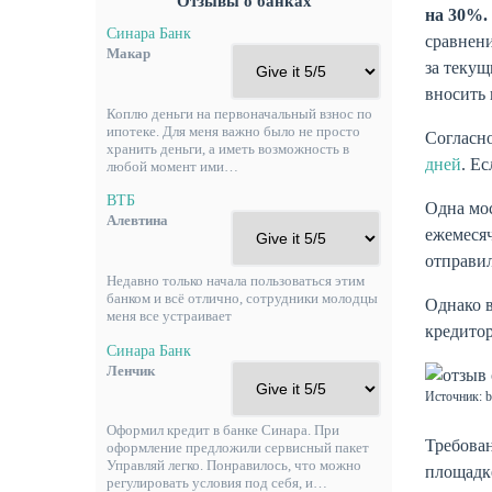
Отзывы о банках
на 30%.
Синара Банк
сравнени
Макар
за текущ
вносить 
Коплю деньги на первоначальный взнос по
ипотеке. Для меня важно было не просто
Согласно
хранить деньги, а иметь возможность в
дней
. Е
любой момент ими…
ВТБ
Одна мос
Алевтина
ежемесяч
отправил
Недавно только начала пользоваться этим
банком и всё отлично, сотрудники молодцы
Однако в
меня все устраивает
кредитор
Синара Банк
Ленчик
Источник: ba
Оформил кредит в банке Синара. При
Требован
оформление предложили сервисный пакет
Управляй легко. Понравилось, что можно
площадке
регулировать условия под себя, и…