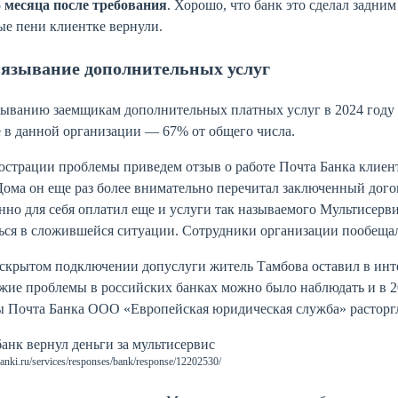
5 месяца после требования
. Хорошо, что банк это сделал задни
е пени клиентке вернули.
язывание дополнительных услуг
ыванию заемщикам дополнительных платных услуг в 2024 году 
 в данной организации — 67% от общего числа.
страции проблемы приведем отзыв о работе Почта Банка клиент
Дома он еще раз более внимательно перечитал заключенный догов
но для себя оплатил еще и услуги так называемого Мультисерви
ься в сложившейся ситуации. Сотрудники организации пообещали
скрытом подключении допуслуги житель Тамбова оставил в инте
жие проблемы в российских банках можно было наблюдать и в 2
 Почта Банка ООО «Европейская юридическая служба» расторгл
nki.ru/services/responses/bank/response/12202530/