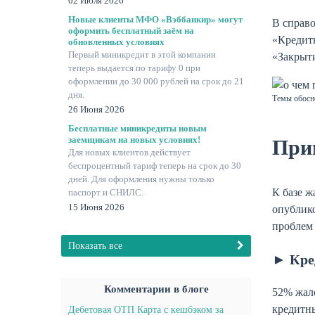
02 Июля 2026
Новые клиенты МФО «Вэббанкир» могут
В справо
оформить бесплатный заём на
«Кредит
обновленных условиях
Первый миникредит в этой компании
«Закрыти
теперь выдается по тарифу 0 при
оформлении до 30 000 рублей на срок до 21
дня.
Темы обосно
26 Июня 2026
Бесплатные миникредиты новым
заемщикам на новых условиях!
При
Для новых клиентов действует
беспроцентный тариф теперь на срок до 30
дней. Для оформления нужны только
К базе ж
паспорт и СНИЛС.
15 Июня 2026
опублик
проблем
Показать все
► Кре
Комментарии в блоге
52% жал
кредитн
Дебетовая ОТП Карта с кешбэком за