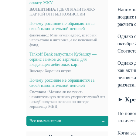
оплату ЖКУ
Напомни
ВАЛЕНТИНА:
ГДЕ ОПЛАТИТЬ ЖКУ
КАРТОЙ ОТП БЕЗ КОМИССИИ
позднее
Почему россияне не обращаются за
расчета 
своей накопительной пенсией
фантомас.:
Мне нужен адрес, который
Однако о
напечатано в интернее, а не пенсионый
октябре 
фонд,
Соответ
Tinkoff Bank запустили Кубышку —
сервис займов до зарплаты для
Однако д
владельцев дебетовых карт
как акти
Виктор:
Хорошая штука
человека
Почему россияне не обращаются за
расчета
.
своей накопительной пенсией
Светлана:
Можно ли получить
накопительную пенсию умершегомужа9 лет
► Кре
назад? получаю пенсию по потере
кормильца МВД
По пово
количест
Все комментарии
Когда за