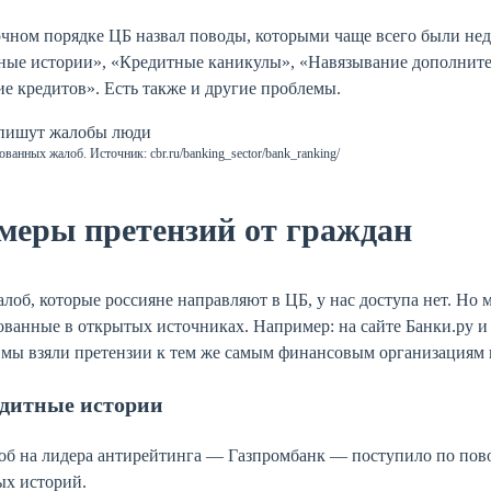
чном порядке ЦБ назвал поводы, которыми чаще всего были не
ные истории», «Кредитные каникулы», «Навязывание дополните
е кредитов». Есть также и другие проблемы.
ванных жалоб. Источник: cbr.ru/banking_sector/bank_ranking/
меры претензий от граждан
алоб, которые россияне направляют в ЦБ, у нас доступа нет. Н
ованные в открытых источниках. Например: на сайте Банки.ру 
 мы взяли претензии к тем же самым финансовым организациям 
дитные истории
об на лидера антирейтинга — Газпромбанк — поступило по пов
ых историй.