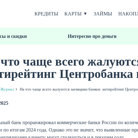
КРЕДИТЫ
КАРТЫ
ЗАЙМЫ
НАКОП
сы и скидки
Интересно про деньги
 что чаще всего жалуютс
тирейтинг Центробанка п
Журнал
На что чаще всего жалуются заемщики банков: антирейтинг Центро
2025
ьный банк проранжировал коммерческие банки России по количе
н по итогам 2024 года. Однако это не значит, что выявленные п
еурядицами клиенту могут столкнуться и в текущем году.