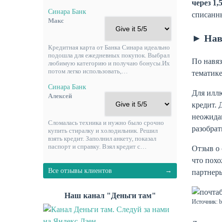
через 1,
Синара Банк
списанны
Макс
► Нав
Кредитная карта от Банка Синара идеально
подошла для ежедневных покупок. Выбрал
По навяз
любимую категорию и получаю бонусы.Их
потом легко использовать,…
тематике
Синара Банк
Для иллю
Алексей
кредит. 
неожидан
Сломалась техника и нужно было срочно
разобрат
купить стиралку и холодильник. Решил
взять кредит. Заполнил анкету, показал
паспорт и справку. Взял кредит с…
Отзыв о 
что похо
Все отзывы клиентов
партнеры
Наш канал "Деньги там"
Источник: ba