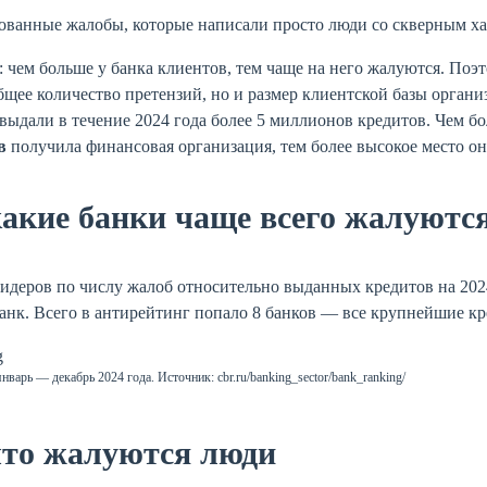
ованные жалобы, которые написали просто люди со скверным ха
 чем больше у банка клиентов, тем чаще на него жалуются. Поэ
бщее количество претензий, но и размер клиентской базы орган
выдали в течение 2024 года более 5 миллионов кредитов. Чем б
в
получила финансовая организация, тем более высокое место он
какие банки чаще всего жалуютс
идеров по числу жалоб относительно выданных кредитов на 2024
нк. Всего в антирейтинг попало 8 банков — все крупнейшие к
январь — декабрь 2024 года. Источник: cbr.ru/banking_sector/bank_ranking/
что жалуются люди