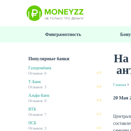
Перейти
к
основному
содержанию
Финграмотность
Бону
На
Популярные банки
ан
Газпромбанк
4.9
Отзывов: 6
Т-Банк
Главная
4.8
Отзывов: 5
Альфа-Банк
20 Мая 
4.8
Отзывов: 9
ВТБ
4.6
Отзывов: 7
Централ
составле
ПСБ
4.6
Отзывов: 3
самыми н