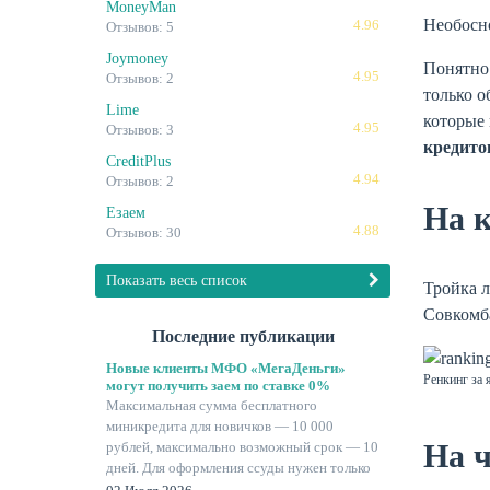
MoneyMan
Необосн
4.96
Отзывов: 5
Joymoney
Понятно:
4.95
Отзывов: 2
только о
Lime
которые 
4.95
Отзывов: 3
кредито
CreditPlus
4.94
Отзывов: 2
На 
Езаем
4.88
Отзывов: 30
Показать весь список
Тройка л
Совкомба
Последние публикации
Новые клиенты МФО «МегаДеньги»
Ренкинг за 
могут получить заем по ставке 0%
Максимальная сумма бесплатного
миникредита для новичков — 10 000
На 
рублей, максимально возможный срок — 10
дней. Для оформления ссуды нужен только
паспорт.