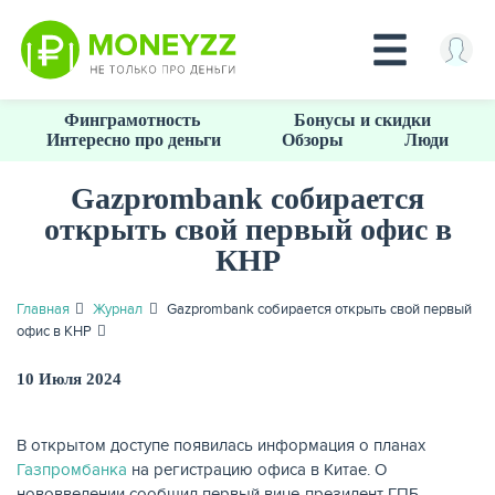
Перейти
Финграмотность
Бонусы и скидки
к
Интересно про деньги
Обзоры
Люди
основному
содержанию
Gazprombank собирается
открыть свой первый офис в
КРЕДИТЫ
КНР
Главная
Журнал
Gazprombank собирается открыть свой первый
офис в КНР
10 Июля 2024
В открытом доступе появилась информация о планах
Газпромбанка
на регистрацию офиса в Китае. О
нововведении сообщил первый вице-президент ГПБ