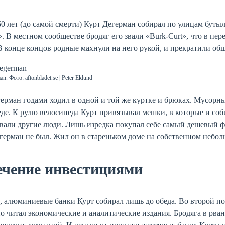
60 лет (до самой смерти) Курт Дегерман собирал по улицам буты
. В местном сообществе бродяг его звали «Burk-Curt», что в пе
В конце концов родные махнули на него рукой, и прекратили о
n. Фото: aftonbladet.se | Peter Eklund
ерман годами ходил в одной и той же куртке и брюках. Мусорны
де. К рулю велосипеда Курт привязывал мешки, в которые и соб
вали другие люди. Лишь изредка покупал себе самый дешевый ф
герман не был. Жил он в стареньком доме на собственном небол
ечение инвестициями
 алюминиевые банки Курт собирал лишь до обеда. Во второй по
о читал экономические и аналитические издания. Бродяга в рва