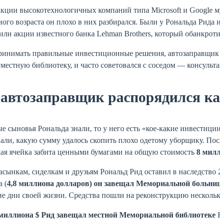
акции высокотехнологичных компаний типа Microsoft и Google м
ого возраста он плохо в них разбирался. Были у Рональда Рида 
ли акции известного банка Lehman Brothers, который обанкротил
ринимать правильные инвестиционные решения, автозаправщик 
местную библиотеку, и часто советовался с соседом — консульт
 автозаправщик распорядился к
 сыновья Рональда знали, то у него есть «кое-какие инвестиции
али, какую сумму удалось скопить плохо одетому уборщику. Посл
кая ячейка забита ценными бумагами на общую стоимость
8 мил
сынкам, сиделкам и друзьям Рональд Рид оставил в наследство 
а (
4,8 миллиона долларов) он завещал
Мемориальной больни
е дни своей жизни. Средства пошли на реконструкцию нескольки
 миллиона $ Рид завещал местной Мемориальной библиотеке