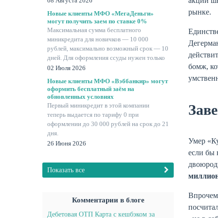
акций ш
08 Августа 2026
рынке.
Новые клиенты МФО «МегаДеньги»
могут получить заем по ставке 0%
Максимальная сумма бесплатного
Единстве
миникредита для новичков — 10 000
Дегерман
рублей, максимально возможный срок — 10
действи
дней. Для оформления ссуды нужен только
бомж, ко
паспорт.
02 Июля 2026
умственн
Новые клиенты МФО «Вэббанкир» могут
оформить бесплатный заём на
обновленных условиях
Заве
Первый миникредит в этой компании
теперь выдается по тарифу 0 при
оформлении до 30 000 рублей на срок до 21
дня.
Умер «Ку
26 Июня 2026
если бы 
двоюродн
Показать все
миллион
Впрочем,
Комментарии в блоге
посчитал
Дебетовая ОТП Карта с кешбэком за