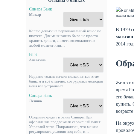
Отзывы о банках
Синара Банк
Макар
Ronald Read.
В 1979 г
Коплю деньги на первоначальный взнос по
ипотеке. Для меня важно было не просто
магазин
хранить деньги, а иметь возможность в
2014 году
любой момент ими…
ВТБ
Алевтина
Обр
Недавно только начала пользоваться этим
банком и всё отлично, сотрудники молодцы
Жил этот
меня все устраивает
время Ро
Синара Банк
его була
Ленчик
купить. 
возрасте
Оформил кредит в банке Синара. При
оформление предложили сервисный пакет
На окруж
Управляй легко. Понравилось, что можно
проволоч
регулировать условия под себя, и…