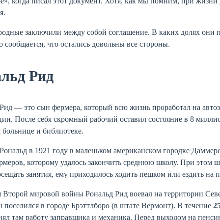
бе», когда писал этот документ. Хотя, как мы помним, при жизн
я.
родные заключили между собой соглашение. В каких долях они 
о сообщается, что остались довольны все стороны.
альд Рид
Рид — это сын фермера, который всю жизнь проработал на автоз
ии. После себя скромный рабочий оставил состояние в 8 миллио
 больнице и библиотеке.
Рональд в 1921 году в маленьком американском городке Даммер
рмеров, которому удалось закончить среднюю школу. При этом шк
сещать занятия, ему приходилось ходить пешком или ездить на п
 Второй мировой войны Рональд Рид воевал на территории Сев
 поселился в городе Брэттлборо (в штате Вермонт). В течение
2
ял там работу заправщика и механика. Перед выходом на пенсию 