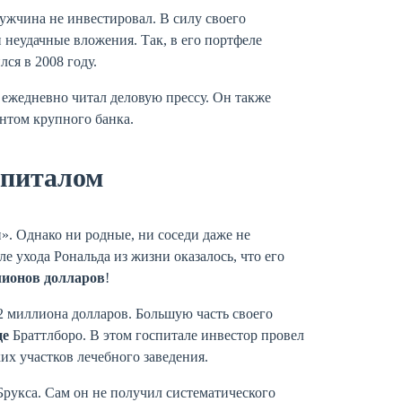
ужчина не инвестировал. В силу своего
и неудачные вложения. Так, в его портфеле
ся в 2008 году.
ежедневно читал деловую прессу. Он также
антом крупного банка.
апиталом
». Однако ни родные, ни соседи даже не
е ухода Рональда из жизни оказалось, что его
лионов долларов
!
2 миллиона долларов. Большую часть своего
це
Браттлборо. В этом госпитале инвестор провел
х участков лечебного заведения.
Брукса. Сам он не получил систематического