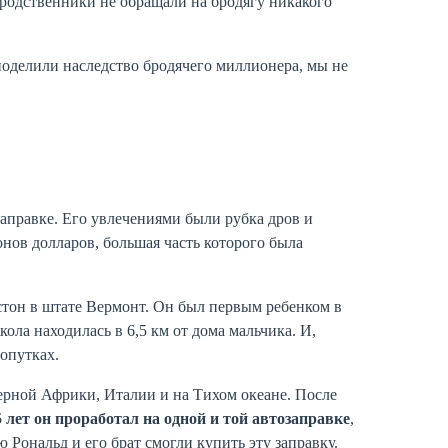
и родственники не обращали на бродягу никакого
поделили наследство бродячего миллионера, мы не
аправке. Его увлечениями были рубка дров и
нов долларов, большая часть которого была
стон в штате Вермонт. Он был первым ребенком в
ола находилась в 6,5 км от дома мальчика. И,
опутках.
ерной Африки, Италии и на Тихом океане. После
5 лет он проработал на одной и той автозаправке
,
Рональд и его брат смогли купить эту заправку.