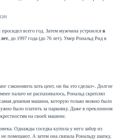
t1201
 просидел всего год. Затем мужчина устроился
в
 лет
, до 1997 года (до 76 лет). Умер Рональд Рид в
г сэкономить хоть цент, он бы это сделал». Долгое
мнее пальто не распахивалось, Рональд скреплял
— самая дешевая машина, которую только можно было
нужно было платить за парковку. Даже в преклонном
окрестностям на своей машине.
века. Однажды соседка купила у него забор из
 не помешают. А затем она связала Рональду шапку,