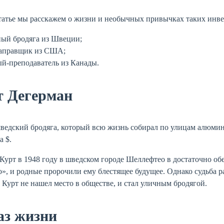
татье мы расскажем о жизни и необычных привычках таких инве
ный бродяга из Швеции;
заправщик из США;
й-преподаватель из Канады.
т Дегерман
едский бродяга, который всю жизнь собирал по улицам алюмини
а $.
Курт в 1948 году в шведском городе Шеллефтео в достаточно об
», и родные пророчили ему блестящее будущее. Однако судьба р
Курт не нашел место в обществе, и стал уличным бродягой.
аз жизни