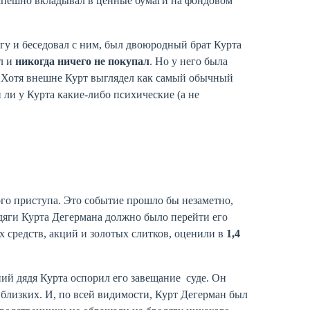
спешно вкладывал в ценные бумаги на фондовом
у и беседовал с ним, был двоюродный брат Курта
л и
никогда ничего не покупал
. Но у него была
. Хотя внешне Курт выглядел как самый обычный
 ли у Курта какие-либо психические (а не
ного приступа. Это событие прошло бы незаметно,
одяги Курта Дегермана должно было перейти его
х средств, акций и золотых слитков, оценили в
1,4
ний дядя Курта оспорил его завещание суде. Он
 близких. И, по всей видимости, Курт Дегерман был