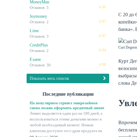
MoneyMan
4.96
Отзывов: 5
С 20 до 
Joymoney
4.95
копейки»
Отзывов: 2
банка». 
Lime
4.95
Отзывов: 3
CreditPlus
Curt Degerma
4.94
Отзывов: 2
Езаем
Курт Дег
4.88
Отзывов: 30
велосипе
выбрасы
Показать весь список
слова Де
Последние публикации
Увл
На популярном сервисе микрозаймов
снова можно оформить кредитный лимит
Лимит выделяется один раз на 180 дней, а
воспользоваться этими деньгами можно в
Впрочем,
любой необходимый момент. Новым
бесплатн
клиентам доступен тест-драв продукта на
21 день.