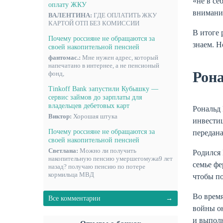
«не в се
оплату ЖКУ
внимани
ВАЛЕНТИНА:
ГДЕ ОПЛАТИТЬ ЖКУ
КАРТОЙ ОТП БЕЗ КОМИССИИ
В итоге 
Почему россияне не обращаются за
знаем. Н
своей накопительной пенсией
фантомас.:
Мне нужен адрес, который
напечатано в интернее, а не пенсионый
Рон
фонд,
Tinkoff Bank запустили Кубышку —
сервис займов до зарплаты для
владельцев дебетовых карт
Рональд 
Виктор:
Хорошая штука
инвестиц
Почему россияне не обращаются за
передана
своей накопительной пенсией
Светлана:
Можно ли получить
Родился 
накопительную пенсию умершегомужа9 лет
семье фе
назад? получаю пенсию по потере
кормильца МВД
чтобы по
Во время
Все комментарии
войны он
и выполн