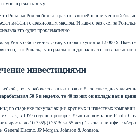
т смог пережить зиму.
 что Рональд Рид любил завтракать в кофейне при местной больн
ъедал маффин с арахисовым маслом. И как-то раз счет за Рональ
ональда это будет проблематично.
льд Рид в собственном доме, который купил за 12 000 $. Вместе
звестно, что Рональд материально поддерживал своих пасынков 
ечение инвестициями
 рубкой дров у рабочего с автозаправки было еще одно увлечен
зарабатывал 50 $ в неделю, то 40 из них он вкладывал в ценн
Рид по старинке покупал акции крупных и известных компаний 
 их. Так, в 1959 году он приобрел 39 акций компании Pacific Gas
аг выросла до 10 735$ (+351% за 55 лет). Также в портфеле убо
, General Electric, JP Morgan, Johnson & Jonnson.