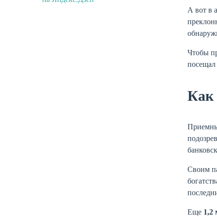
А вот в 
преклонн
обнаружи
Чтобы п
посещал 
Как
Приемные
подозрев
банковс
Своим па
богатств
последни
Еще
1,2