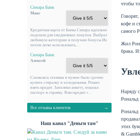
чтобы то
Синара Банк
Макс
Говорят,
кофе и с
Кредитная карта от Банка Синара идеально
самого Р
подошла для ежедневных покупок. Выбрал
любимую категорию и получаю бонусы.Их
Жил Рона
потом легко использовать,…
брака. И
Синара Банк
Алексей
Увл
Сломалась техника и нужно было срочно
купить стиралку и холодильник. Решил
взять кредит. Заполнил анкету, показал
Наряду с
паспорт и справку. Взял кредит с…
Рональд
Все отзывы клиентов
Рональд 
продавал
Наш канал "Деньги там"
этих бум
& Gamble