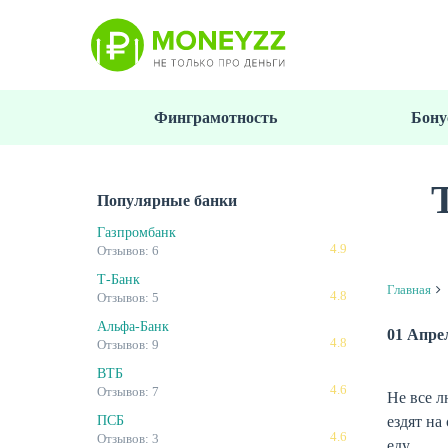
Перейти
к
основному
содержанию
Финграмотность
Бону
Популярные банки
Газпромбанк
4.9
Отзывов: 6
Т-Банк
Главная
4.8
Отзывов: 5
Альфа-Банк
01 Апре
4.8
Отзывов: 9
ВТБ
4.6
Отзывов: 7
Не все л
ездят на
ПСБ
4.6
Отзывов: 3
еду.