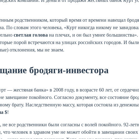
ведских компаний. И деньги от продажи жестяных банок Курт у
нным родственником, который время от времени навещал бродяг
а. По словам этого человека, «Курт никогда никому не завидова
тельно
светлая голова
на плечах, и он был умнее большинства»
торые порой встречаются на улицах российских городов. И были
ые) отклонения, мы не знаем.
щание бродяги-инвестора
рт — жестяная банка» в 2008 году, в возрасте 60 лет, от сердеч
не завещание покойного. Согласно документу, все состояние бр
ому брату. Наследственную массу, которая состояла из денежны
а $
!
 не все родственники были согласны с волей покойного. 92-лет
, что человек в здравом уме не может обойти в завещании своих