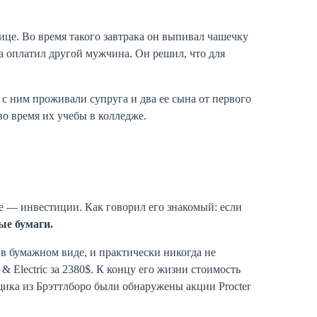
ице. Во время такого завтрака он выпивал чашечку
да оплатил другой мужчина. Он решил, что для
 с ним проживали супруга и два ее сына от первого
во время их учебы в колледже.
ие — инвестиции. Как говорил его знакомый: если
ые бумаги.
в бумажном виде, и практически никогда не
 & Electric за 2380$. К концу его жизни стоимость
рщика из Брэттлборо были обнаружены акции Procter