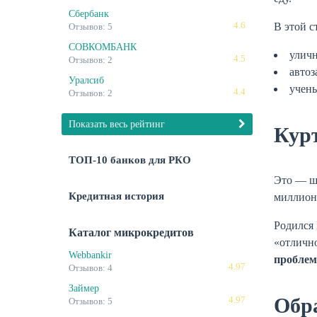
Сбербанк
4.6
В этой с
Отзывов: 5
СОВКОМБАНК
улич
4.5
Отзывов: 2
авто
Уралсиб
учены
4.4
Отзывов: 2
Показать весь рейтинг
Кур
ТОП-10 банков для РКО
Это — шв
Кредитная история
миллион
Родился 
Каталог микрокредитов
«отлично
Webbankir
проблем
4.97
Отзывов: 4
Займер
Обр
4.97
Отзывов: 5