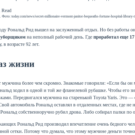
 Фото: today.com/news/secret-millionaire-vermont-janitor-bequeaths-fortune-hospital-library-
оду Рональд Рид вышел на заслуженный отдых. Но без работы он
уборщиком
на неполный рабочий день. Где
проработал еще 17
, в возрасте 92 лет.
аз жизни
 мужчина более чем скромно. Знакомые говорили: «Если бы он мо
нальд ходил в одной и той же фланелевой рубашке. Чтобы его зи
вками. Передвигался мужчина на старенькой Toyota Yaris. Это 
Свой автомобиль Рональд оставлял в отдаленных местах, где не 
 Рональд собственноручно рубил дрова. Либо собирал палки по 
ающих Рональд Рид производил впечатление очень бедного чело
ной сетки. Потому что думала, что этому мужчине деньги точно