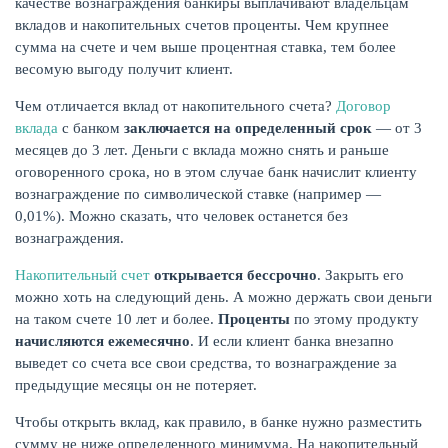
качестве вознаграждения банкиры выплачивают владельцам
вкладов и накопительных счетов проценты. Чем крупнее
сумма на счете и чем выше процентная ставка, тем более
весомую выгоду получит клиент.
Чем отличается вклад от накопительного счета?
Договор
вклада
с банком
заключается на определенный срок
— от 3
месяцев до 3 лет. Деньги с вклада можно снять и раньше
НАКОПЛЕНИЯ
оговоренного срока, но в этом случае банк начислит клиенту
вознаграждение по символической ставке (например —
0,01%). Можно сказать, что человек останется без
вознаграждения.
Накопительный счет
открывается бессрочно
. Закрыть его
можно хоть на следующий день. А можно держать свои деньги
на таком счете 10 лет и более.
Проценты
по этому продукту
начисляются ежемесячно
. И если клиент банка внезапно
выведет со счета все свои средства, то вознаграждение за
предыдущие месяцы он не потеряет.
Чтобы открыть вклад, как правило, в банке нужно разместить
РЕЙТИНГ БАНКОВ
сумму не ниже определенного минимума. На накопительный