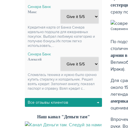
сестерц
Синара Банк
сразу п
Макс
Кредитная карта от Банка Синара
Современн
идеально подошла для ежедневных
покупок. Выбрал любимую категорию и
По подс
получаю бонусы.Их потом легко
использовать,…
столичн
Синара Банк
армии в
Алексей
Великоб
Ирака).
Сломалась техника и нужно было срочно
купить стиралку и холодильник. Решил
Для сра
взять кредит. Заполнил анкету, показал
около 1
паспорт и справку. Взял кредит с…
легенда
америка
Все отзывы клиентов
оценива
Наш канал "Деньги там"
Впрочем
руки. В