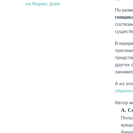
По разм
гонщико
состяза
существ
В юриди
присваи
предста
других 
занимат
А из это
обратно
Автор м
А. С
Польз
креди
фина