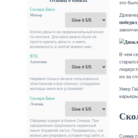
Отзывы о банках
это был
Синара Банк
Древнер
Макар
победил
закончи
Коплю деньги на первоначальный взнос
по ипотеке. Для меня важно было не
просто хранить деньги, а иметь
возможность в любой момент ими…
В чем с
ВТБ
старалс
Алевтина
лидерст
из-за с
Недавно только начала пользоваться
этим банком и всё отлично, сотрудники
Умер Га
молодцы меня все устраивает
карьеры
Синара Банк
Ленчик
Скол
Оформил кредит в банке Синара. При
оформление предложили сервисный
пакет Управляй легко. Понравилось, что
Сумма п
можно регулировать условия под себя, и…