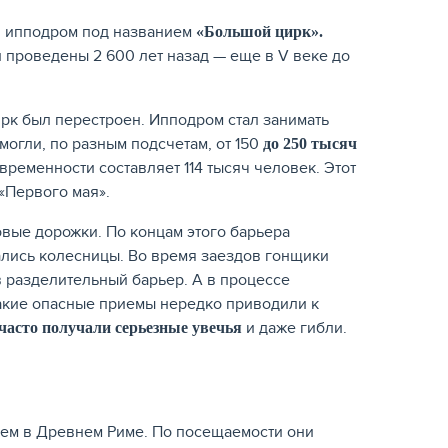
й ипподром под названием
«Большой цирк».
проведены 2 600 лет назад — еще в V веке до
ирк был перестроен. Ипподром стал занимать
 могли, по разным подсчетам, от 150
до 250 тысяч
временности составляет 114 тысяч человек. Этот
 «Первого мая».
вые дорожки. По концам этого барьера
ались колесницы. Во время заездов гонщики
в разделительный барьер. А в процессе
Такие опасные приемы нередко приводили к
и даже гибли.
часто получали серьезные увечья
щем в Древнем Риме. По посещаемости они