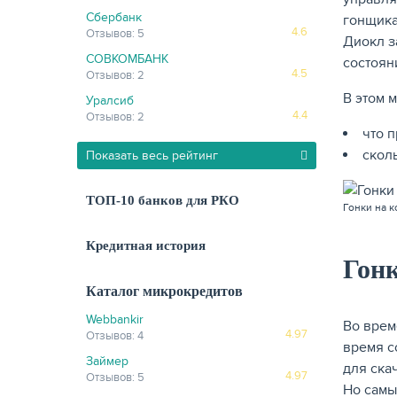
Сбербанк
гонщика
4.6
Отзывов: 5
Диокл з
СОВКОМБАНК
состоян
4.5
Отзывов: 2
В этом 
Уралсиб
4.4
Отзывов: 2
что 
сколь
Показать весь рейтинг
ТОП-10 банков для РКО
Гонки на к
Кредитная история
Гонк
Каталог микрокредитов
Webbankir
Во врем
4.97
Отзывов: 4
время с
Займер
для ска
4.97
Отзывов: 5
Но самы