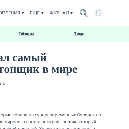
ОПЛЕНИЯ
ЕЩЁ
ЖУРНАЛ
Обзоры
Люди
ал самый
гонщик в мире
е
оторые гоняли на суперсовременных болидах по
ию мирового спорта выиграл гонщик, который
тверкой лошадей. Звали этого легендарного