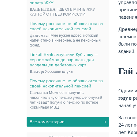
управля
оплату ЖКУ
причини
ВАЛЕНТИНА:
ГДЕ ОПЛАТИТЬ ЖКУ
КАРТОЙ ОТП БЕЗ КОМИССИИ
падения
Почему россияне не обращаются за
Древнер
своей накопительной пенсией
фантомас.:
Мне нужен адрес, который
шлемов.
напечатано в интернее, а не пенсионый
были по
фонд,
зданий.
Tinkoff Bank запустили Кубышку —
сервис займов до зарплаты для
владельцев дебетовых карт
Гай
Виктор:
Хорошая штука
Почему россияне не обращаются за
своей накопительной пенсией
Одним и
Светлана:
Можно ли получить
в р
накопительную пенсию умершегомужа9
году
лет назад? получаю пенсию по потере
начал уч
кормильца МВД
За свою
Все комментарии
24 лет 
лет. Ка