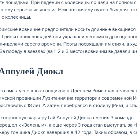
ть лошадьми. При падении с колесницы лошади на полном ск
в ему серьезные увечья. Нож возничему нужен был для того,
 с колесницы.
имские возничие предпочитали носить длинные вьющиеся в
 Гривы своих лошадей они украшали лентами и драгоценнос
п-идолами своего времени. Поэты посвящали им стихи, а ху
 За победу в заездах (за 1, 2 и 3 место) возничим выдавали 
 Аппулей Диокл
з самых успешных гонщиков в Древнем Риме стал человек 
имской провинции Лузитания (на территории современной Ис
аствовать с 18 лет. А затем перебрался в столицу (Рим), и с
 спортивную карьеру Гай Аппулей Диокл сменил 3 команды. 
перешел к «Зеленым», а еще через 3 года стал выступать за
рьеру гонщика Диокл завершил в 42 года. Таким образом, в с