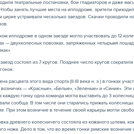
одили театральные постановки, бои гладиаторов и даже ма
 Чтобы занять лучшие места на ипподроме, зрители приходи
 цирке устраивали несколько заездов. Скачки проходили н
ов.
ком ипподроме в одном заезде могло участвовать до 12 кол
ах — двухколесных повозках, запряженных четырьмя лошадя
ках».
заезд состоял из 7 кругов. Позднее число кругов сократили
гонок.
на расцвета этого вида спорта (II-III века н. э.) в гонках уча
 возничих — «Красные», «Белые», «Зеленые» и «Синие». Эт
а каждую гонку одна команда могла выставить до 3 колесни
вали сообща. В том числе они старались прижать колесницы 
е. При этом возничие в течение своей карьеры могли свобо
вка древнего колесничего состояла из кожаного шлема, кож
ого ножа. Дело в том, что во время гонки римские возничие