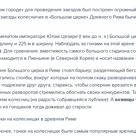
ом городе» для проведения заездов был построен огромны
заезды колесничих в «Большом цирке» Древнего Рима были 
менитом императоре Юлии Цезаре (I век до н. э.) Большой ц
 длину и 225 м в ширину. Наблюдать за гонами на этой арене
. Для сравнения: вместимость самого большого стадиона со
й
 находится в Пхеньяне (в Северной Корее) и носит название
не Большого цирка в Риме стоял барьер, разделяющий бего
гались столбы, вокруг которых на полном скаку разворачив
 подрезали друг друга, стараясь, чтобы соперник врезался 
нных разворотов стремились обогнать своих конкурентов. 
ям колесниц (на радость собравшейся публике). А
возницы 
о из гонщиков тогда доживал до старости.
менее, гонки на колесницах были самым популярным зрели