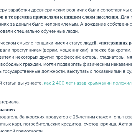
еру заработки древнеримских возничих были сопоставимы с 
. Для 
в в те времена причисляли к низшим слоям населения
ниях за деньги было неприемлемым. А вождение собственно
овали специально обученные люди.
ческом смысле гонщики имели статус
людей, «потерявших 
вали преступникам (ворам, мошенникам), а также банкротам.
вители некоторых других профессий: актеры, гладиаторы, мя
свободных граждан, могли подвергать физическим наказания
ь государственные должности, выступать с показаниями в су
й статьи вы узнаете,
как 2 400 лет назад крымчанин положил 
.
атериала:
мазнев
ователь банковских продуктов с 25-летним стажем: опыт в
тных карт, потребительских кредитов, счетов юрлица. Акти
нсовой грамотности.