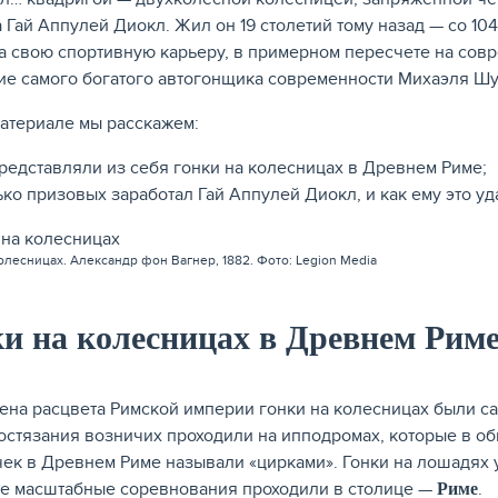
 Гай Аппулей Диокл. Жил он 19 столетий тому назад — со 10
а свою спортивную карьеру, в примерном пересчете на сов
ие самого богатого автогонщика современности Михаэля Шу
материале мы расскажем:
представляли из себя гонки на колесницах в Древнем Риме;
ко призовых заработал Гай Аппулей Диокл, и как ему это уд
олесницах. Александр фон Вагнер, 1882. Фото: Legion Media
и на колесницах в Древнем Рим
ена расцвета Римской империи гонки на колесницах были с
остязания возничих проходили на ипподромах, которые в о
чек в Древнем Риме называли «цирками». Гонки на лошадях 
е масштабные соревнования проходили в столице —
.
Риме