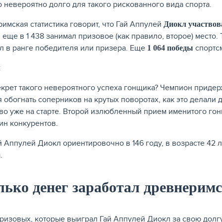
о невероятно долго для такого рискованного вида спорта.
имская статистика говорит, что Гай Аппулей
Диокл участвова
, еще в 1 438 занимал призовое (как правило, второе) мест
л в ранге победителя или призера. Еще
спортс
1 064 победы
екрет такого невероятного успеха гонщика? Чемпион придер
я обогнать соперников на крутых поворотах, как это делали 
во уже на старте. Второй излюбленный прием именитого 
пин конкурентов.
й Аппулей Диокл ориентировочно в 146 году, в возрасте 42 
.
ько денег заработал древнерим
ризовых, которые выиграл Гай Аппулей Диокл за свою долг