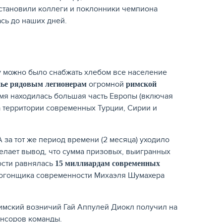
установили коллеги и поклонники чемпиона
ась до наших дней.
му можно было снабжать хлебом все население
огромной
нье рядовым легионерам
римской
ремя находилась большая часть Европы (включая
а территории современных Турции, Сирии и
 за тот же период времени (2 месяца) уходило
делает вывод, что сумма призовых, выигранных
ости равнялась
15 миллиардам современных
втогонщика современности Михаэля Шумахера
римский возничий Гай Аппулей Диокл получил на
онсоров команды.