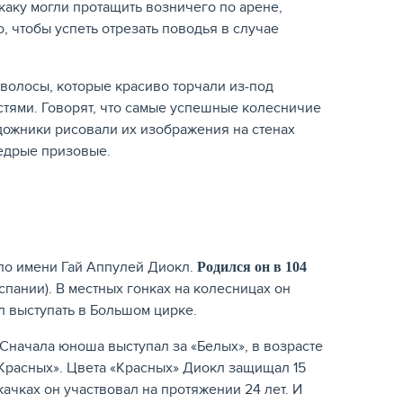
аку могли протащить возничего по арене,
 чтобы успеть отрезать поводья в случае
олосы, которые красиво торчали из-под
тями. Говорят, что самые успешные колесничие
дожники рисовали их изображения на стенах
щедрые призовые.
по имени Гай Аппулей Диокл.
Родился он в 104
пании). В местных гонках на колесницах он
тал выступать в Большом цирке.
Сначала юноша выступал за «Белых», в возрасте
 «Красных». Цвета «Красных» Диокл защищал 15
качках он участвовал на протяжении 24 лет. И