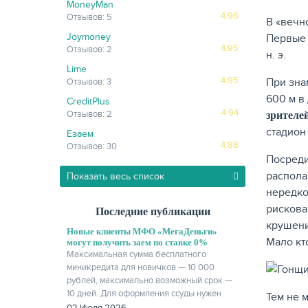
MoneyMan
4.96
Отзывов: 5
В «вечн
Joymoney
Первые 
4.95
Отзывов: 2
н. э.
Lime
4.95
При зна
Отзывов: 3
600 м в
CreditPlus
4.94
Отзывов: 2
зрителе
стадион
Езаем
4.88
Отзывов: 30
Посреди
распола
Показать весь список
нередко
рискова
Последние публикации
крушени
Новые клиенты МФО «МегаДеньги»
Мало кт
могут получить заем по ставке 0%
Максимальная сумма бесплатного
миникредита для новичков — 10 000
рублей, максимально возможный срок —
10 дней. Для оформления ссуды нужен
Тем не 
только паспорт.