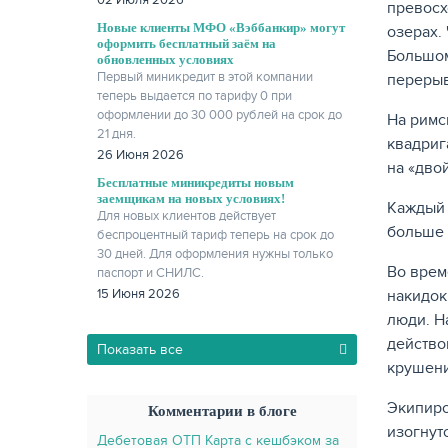
02 Июля 2026
превосх
Новые клиенты МФО «Вэббанкир» могут
озерах.
оформить бесплатный заём на
Большом
обновленных условиях
Первый миникредит в этой компании
перерыв
теперь выдается по тарифу 0 при
оформлении до 30 000 рублей на срок до
На римс
21 дня.
квадриг
26 Июня 2026
на «двой
Бесплатные миникредиты новым
заемщикам на новых условиях!
Каждый 
Для новых клиентов действует
больше 
беспроцентный тариф теперь на срок до
30 дней. Для оформления нужны только
Во време
паспорт и СНИЛС.
накидок
15 Июня 2026
люди. Н
действо
Показать все
крушени
Экипиро
Комментарии в блоге
изогнут
Дебетовая ОТП Карта с кешбэком за