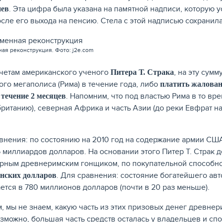
. Эта цифра была указана на памятной надписи, которую 
иев
осле его выхода на пенсию. Стела с этой надписью сохранил
ая реконструкция. Фото: j2e.com
четам американского ученого
, на эту сум
Питера Т. Страка
ого мегаполиса (Рима) в течение года, либо
платить жалова
. Напомним, что под властью Рима в то в
 течение 2 месяцев
ританию), северная Африка и часть Азии (до реки Евфрат н
внения: по состоянию на 2010 год на содержание армии США
5 миллиардов долларов. На основании этого Питер Т. Страк 
рным древнеримским гонщиком, по покупательной способн
. Для сравнения: состояние богатейшего а
нских долларов
ется в 780 миллионов долларов (почти в 20 раз меньше).
, мы не знаем, какую часть из этих призовых денег древне
озможно, большая часть средств осталась у владельцев и сп