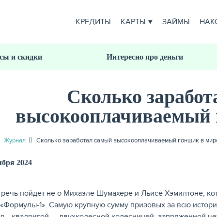
КРЕДИТЫ
КАРТЫ
ЗАЙМЫ
НАК
сы и скидки
Интересно про деньги
Сколько заработ
высокооплачиваемый 
Журнал
Сколько заработал самый высокооплачиваемый гонщик в мир
ября 2024
е речь пойдет не о Михаэле Шумахере и Льисе Хэмилтоне, к
 «Формулы-1». Самую крупную сумму призовых за всю истор
л… квадригой — двухколесной колесницей, запряженной че