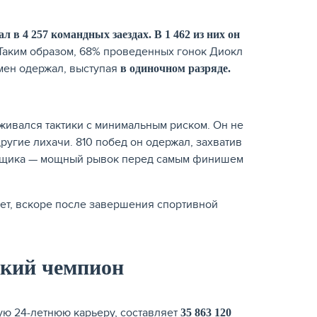
л в 4 257 командных заездах. В 1 462 из них он
о. Таким образом, 68% проведенных гонок Диокл
мен одержал, выступая
в одиночном разряде.
живался тактики с минимальным риском. Он не
другие лихачи. 810 побед он одержал, захватив
гонщика — мощный рывок перед самым финишем
лет, вскоре после завершения спортивной
ский чемпион
ую 24-летнюю карьеру, составляет
35 863 120