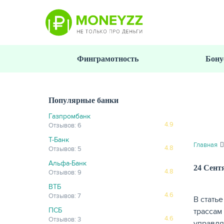
Перейти
к
основному
содержанию
Финграмотность
Бону
Популярные банки
Газпромбанк
4.9
Отзывов: 6
Т-Банк
Главная
4.8
Отзывов: 5
Альфа-Банк
24 Сент
4.8
Отзывов: 9
ВТБ
4.6
Отзывов: 7
В стать
ПСБ
трассам
4.6
Отзывов: 3
управля