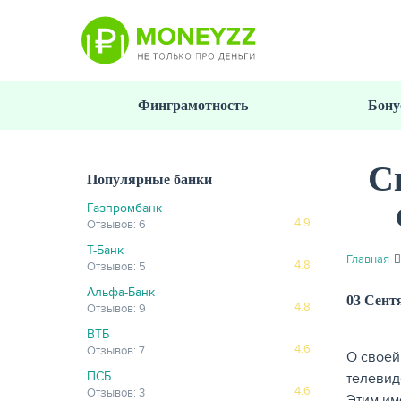
Перейти
к
основному
содержанию
Финграмотность
Бону
С
Популярные банки
Газпромбанк
4.9
Отзывов: 6
Т-Банк
Главная
4.8
Отзывов: 5
Альфа-Банк
03 Сент
4.8
Отзывов: 9
ВТБ
4.6
Отзывов: 7
О своей
ПСБ
телевид
4.6
Отзывов: 3
Этим им