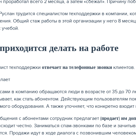
н проработал всего 2 месяца, а затем «сбежал». Причину по
Руслан трудится специалистом техподдержки в компании, ко
ения. Общий стаж работы в этой организации у него 8 меся
с учебой.
приходится делать на работе
ист техподдержки
клиентов.
отвечает на телефонные звонки
сами в компанию обращаются люди в возрасте от 35 до 70 ле
ывает, как стать абонентом. Действующим пользователям по
мого оборудования. А также уточняет, что конкретно входит в
общения с абонентами сотрудник предлагает (
)
продает
им доп
исходит честно. Заниматься спам-звонками по базе и зачиты
тся. Продажи идут в ходе диалога с позвонившим человеком