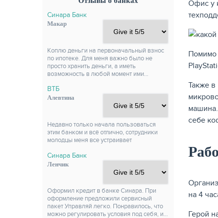
Отзывы о банках
Офис у 
техподд
Синара Банк
Макар
Коплю деньги на первоначальный взнос
Помимо 
по ипотеке. Для меня важно было не
PlayStat
просто хранить деньги, а иметь
возможность в любой момент ими…
Также в
ВТБ
микрово
Алевтина
машина.
себе ко
Недавно только начала пользоваться
этим банком и всё отлично, сотрудники
молодцы меня все устраивает
Рабо
Синара Банк
Ленчик
Организ
Оформил кредит в банке Синара. При
на 4 час
оформление предложили сервисный
пакет Управляй легко. Понравилось, что
Герой н
можно регулировать условия под себя, и…