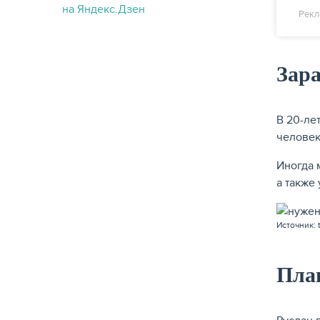
Рекл
Зар
В 20-ле
человек
Иногда 
а также
Источник: t
Пла