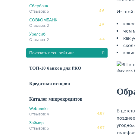
Сбербанк
4.6
Из этой 
Отзывов: 5
СОВКОМБАНК
како
4.5
Отзывов: 2
чем 
Уралсиб
как у
4.4
Отзывов: 2
скол
каки
Показать весь рейтинг
ТОП-10 банков для РКО
Источник: t
Кредитная история
Обр
Каталог микрокредитов
Webbankir
В детст
4.97
Отзывов: 4
позднее
Займер
угодно»
4.97
Отзывов: 5
телефон