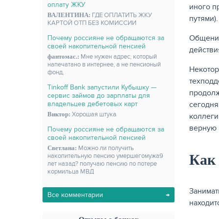
оплату ЖКУ
иного п
ВАЛЕНТИНА:
ГДЕ ОПЛАТИТЬ ЖКУ
путями)
КАРТОЙ ОТП БЕЗ КОМИССИИ
Общение
Почему россияне не обращаются за
своей накопительной пенсией
действи
фантомас.:
Мне нужен адрес, который
напечатано в интернее, а не пенсионый
Некотор
фонд,
техподд
Tinkoff Bank запустили Кубышку —
продолж
сервис займов до зарплаты для
сегодня
владельцев дебетовых карт
Виктор:
Хорошая штука
коллеги
верную 
Почему россияне не обращаются за
своей накопительной пенсией
Светлана:
Можно ли получить
Как 
накопительную пенсию умершегомужа9
лет назад? получаю пенсию по потере
кормильца МВД
Занимат
Все комментарии
находит