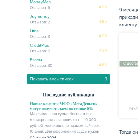
MoneyMan
4.96
Отзывов: 5
9 месяц
Joymoney
приходи
4.95
Отзывов: 2
клиенту
Lime
4.95
Отзывов: 3
CreditPlus
4.94
Отзывов: 2
Езаем
С доста
4.88
Отзывов: 30
Показать весь список
Последние публикации
Новые клиенты МФО «МегаДеньги»
Рекл
могут получить заем по ставке 0%
Максимальная сумма бесплатного
миникредита для новичков — 10 000
рублей, максимально возможный срок —
Тогда о
10 дней. Для оформления ссуды нужен
только паспорт.