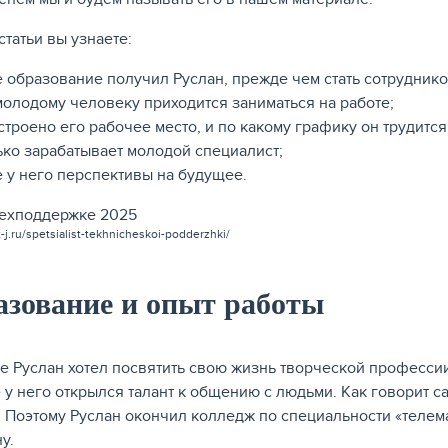
статьи вы узнаете:
е образование получил Руслан, прежде чем стать сотрудник
молодому человеку приходится заниматься на работе;
строено его рабочее место, и по какому графику он трудится
ько зарабатывает молодой специалист;
е у него перспективы на будущее.
-j.ru/spetsialist-tekhnicheskoi-podderzhki/
азование и опыт работы
ве Руслан хотел посвятить свою жизнь творческой професси
 у него открылся талант к общению с людьми. Как говорит с
. Поэтому Руслан окончил колледж по специальности «телем
у.