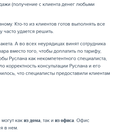
одажи (получение с клиента денег любыми
ому. Кто-то из клиентов готов выполнять все
у часто удается решить.
акета. А во всех неурядицах винят сотрудника
ра вместо того, чтобы доплатить по тарифу,
обы Руслана как некомпетентного специалиста,
о корректность консультации Руслана и его
нилось, что специалисты предоставили клиентам
 могут как
, так и
. Офис
из дома
из офиса
я в нем.