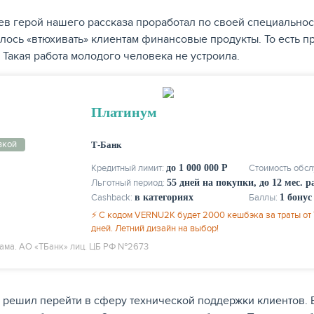
ев герой нашего рассказа проработал по своей специальност
лось «втюхивать» клиентам финансовые продукты. То есть про
. Такая работа молодого человека не устроила.
Платинум
вкой
Т-Банк
Кредитный лимит:
до 1 000 000 Р
Стоимость обс
Льготный период:
55 дней на покупки, до 12 мес. 
Cashback:
в категориях
Баллы:
1 бонус
⚡ С кодом VERNU2K будет 2000 кешбэка за траты от 7
дней. Летний дизайн на выбор!
ама. АО «ТБанк» лиц. ЦБ РФ №2673
н решил перейти в сферу технической поддержки клиентов.