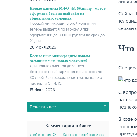
02 Июля 2026
линии о
Новые клиенты МФО «Вэббанкир» могут
Сейчас 
оформить бесплатный заём на
обновленных условиях
телевид
Первый миникредит в этой компании
связан 
теперь выдается по тарифу 0 при
оформлении до 30 000 рублей на срок до
21 дня.
Что 
26 Июня 2026
Бесплатные миникредиты новым
заемщикам на новых условиях!
Для новых клиентов действует
Специал
беспроцентный тариф теперь на срок до
30 дней. Для оформления нужны только
паспорт и СНИЛС.
15 Июня 2026
С вопро
рассказ
незнако
Показать все
В ходе 
Комментарии в блоге
это про
приходи
Дебетовая ОТП Карта с кешбэком за