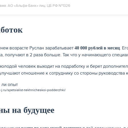
ама. АО «Альфа-Банк» лиц. ЦБ РФ №1326
аботок
тнем возрасте Руслан зарабатывает
. Е
40 000 рублей в месяц
а, получают в 2 раза больше. Так что у начинающего специал
молодой человек выходит на подработку и берет дополните
 улучшают отношение к сотруднику со стороны руководства 
-j.ru/spetsialist-tekhnicheskoi-podderzhki/
ны на будущее