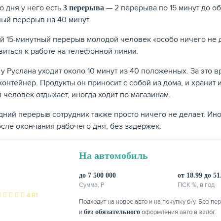
о дня у него есть
— 2 перерыва по 15 минут до об
3 перерыва
ый перерыв на 40 минут.
й 15-минутный перерыв молодой человек «особо ничего не де
виться к работе на телефонной линии.
 у Руслана уходит около 10 минут из 40 положенных. За это 
контейнер. Продукты он приносит с собой из дома, и храни
 человек отдыхает, иногда ходит по магазинам.
дний перерыв сотрудник также просто ничего не делает. Ино
осле окончания рабочего дня, без задержек.
На автомобиль
до 7 500 000
от 18.99 до 51
Сумма, P
ПСК %, в год
4.81
Подходит на новое авто и на покупку б/у. Без п
и
без обязательного
оформления авто в залог.