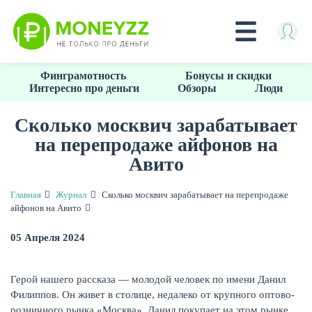
Перейти
Финграмотность
Бонусы и скидки
к
Интересно про деньги
Обзоры
Люди
основному
содержанию
Сколько москвич зарабатывает
на перепродаже айфонов на
КРЕДИТЫ
Авито
Главная
Журнал
Сколько москвич зарабатывает на перепродаже
айфонов на Авито
05 Апреля 2024
Герой нашего рассказа — молодой человек по имени Данил
Филиппов. Он живет в столице, недалеко от крупного оптово-
розничного рынка «Москва». Данил покупает на этом рынке