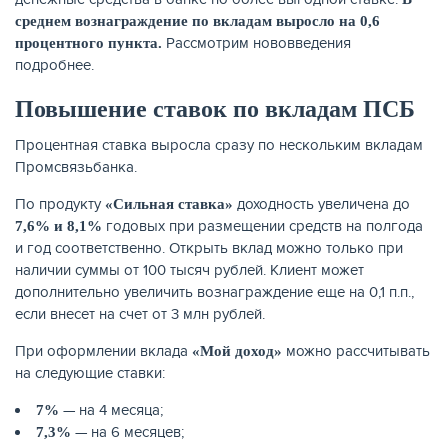
среднем вознаграждение по вкладам выросло на 0,6
Рассмотрим нововведения
процентного пункта.
КАРТЫ
подробнее.
Повышение ставок по вкладам ПСБ
Процентная ставка выросла сразу по нескольким вкладам
Промсвязьбанка.
По продукту
доходность увеличена до
«Сильная ставка»
годовых при размещении средств на полгода
7,6% и 8,1%
и год соответственно. Открыть вклад можно только при
наличии суммы от 100 тысяч рублей. Клиент может
дополнительно увеличить вознаграждение еще на 0,1 п.п.,
если внесет на счет от 3 млн рублей.
ЗАЙМЫ
При оформлении вклада
можно рассчитывать
«Мой доход»
на следующие ставки:
— на 4 месяца;
7%
— на 6 месяцев;
7,3%