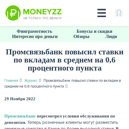
Перейти
Финграмотность
Бонусы и скидки
к
Интересно про деньги
Обзоры
Люди
основному
содержанию
Промсвязьбанк повысил ставки
по вкладам в среднем на 0,6
КРЕДИТЫ
процентного пункта
Главная
Журнал
Промсвязьбанк повысил ставки по вкладам в
среднем на 0,6 процентного пункта
29 Ноября 2022
Промсвязьбанк
пересмотрел условия обслуживания по
Теперь розничные клиенты могут разместить
депозитам.
денежные средства в банке по более выгодной ставке.
В