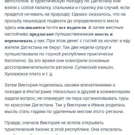
автостопом. В туристическую поездку по Дагестану они
взяли с собой палатку, спальники и горелку (на случай, если
придется ночевать на природе). Однако оказалось, что на
просьбу пешеходов подвезти до определенного места
здесь
почти
. А затем местные
откликаются
все водители
ЖУРНАЛ
настойчиво
путешественникам
предлагают
поесть и
у них. При этом денег с гостей за ночлег и еду
переночевать
жители Дагестана не берут. Так две недели супруги
путешествовали по горной республике практически
бесплатно. За это время они осмотрели основные
достопримечательности региона: Сулакский каньон,
Хунзахское плато и т. д.
Затем Виктория поделилась своими впечатлениями о
поездке в Инстаграме. Несколько в друзей в комментариях
задали вопрос, не планирует ли пара организовывать туры
по красотам Дагестана. Так у Виктории и Ивана родилась
мысль стать гидами по удаленным местам этого региона.
Правда, сначала Виктория не хотела открывать
туристический бизнес в этой республике. Она опасалась,