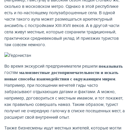
(например, Гамстуль) в высокий сезон людей столько же,
сколько в московском метро. Однако в этой республике
есть и по-настоящему полузаброшенные села. В одной
части такого аула может размещаться архитектурный
ансамбль с постройками XIII-XVII веков. А в другой части
села живут местные, которые сохранили традиционный,
практически средневековый уклад. И приезжих туристов
там совсем немного.
Во время экскурсий предприниматели решили
показывать
гостям
малоизвестные достопримечательности и искать
.
новые способы взаимодействия с окружающим миром
Например, при посещении мечетей гиды часто
забрасывают отдыхающих датами и фактами. А можно,
например, договориться с местным имамом, и тот покажет,
как правильно совершать намаз. Таким образом, турист
получит не очередную галочку в списке посещенных мест, а
расширит свой внутренний опыт.
Также бизнесмены ищут местных жителей, которые могли