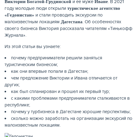
и ее муже
. В 2021
Виктории Богатой-Грудинской
Иване
году молодые люди открыли
туристическое агентство
КАРТЫ
и стали проводить экскурсии по
«Гедонистан»
малоизвестным локациям
. Об особенностях
Дагестана
своего бизнеса Виктория рассказала читателям «Тинькофф
Журнала».
Из этой статьи вы узнаете:
почему предприниматели решили заняться
туристическим бизнесом;
как они впервые попали в Дагестан;
чем предложение Виктории и Ивана отличается от
других;
как был спланирован и прошел их первый тур;
с какими проблемами предприниматели сталкиваются в
ЗАЙМЫ
республике;
почему у турбизнеса в Дагестане хорошие перспективы;
сколько можно заработать на организации экскурсий по
малоизвестным локациям.