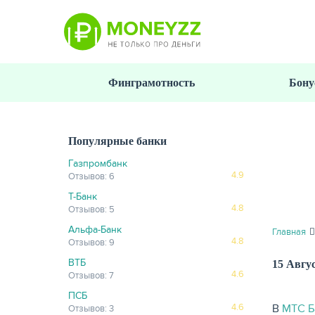
Перейти
к
основному
содержанию
Финграмотность
Бону
Популярные банки
Газпромбанк
4.9
Отзывов: 6
Т-Банк
4.8
Отзывов: 5
Альфа-Банк
Главная
4.8
Отзывов: 9
ВТБ
15 Авгу
4.6
Отзывов: 7
ПСБ
В
МТС Б
4.6
Отзывов: 3