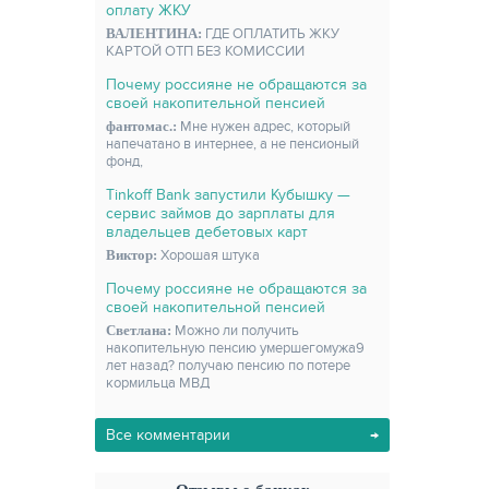
оплату ЖКУ
ВАЛЕНТИНА:
ГДЕ ОПЛАТИТЬ ЖКУ
КАРТОЙ ОТП БЕЗ КОМИССИИ
Почему россияне не обращаются за
своей накопительной пенсией
фантомас.:
Мне нужен адрес, который
напечатано в интернее, а не пенсионый
фонд,
Tinkoff Bank запустили Кубышку —
сервис займов до зарплаты для
владельцев дебетовых карт
Виктор:
Хорошая штука
Почему россияне не обращаются за
своей накопительной пенсией
Светлана:
Можно ли получить
накопительную пенсию умершегомужа9
лет назад? получаю пенсию по потере
кормильца МВД
Все комментарии