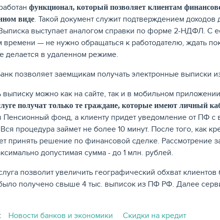
работан
функционал, который позволяет клиентам финансов
. Такой документ служит подтверждением доходов 
нном виде
 Выписка выступает аналогом справки по форме 2-НДФЛ. С 
 времени — не нужно обращаться к работодателю, ждать пока
се делается в удаленном режиме.
ь выписку можно как на сайте, так и в мобильном приложении
слуге получат только те граждане, которые имеют личный каб
в Пенсионный фонд, а клиенту придет уведомление от ПФ с 
 Вся процедура займет не более 10 минут. После того, как к
ет принять решение по финансовой сделке. Рассмотрение за
аксимально допустимая сумма - до 1 млн. рублей.
слуга позволит увеличить географический обхват клиентов б
было получено свыше 4 тыс. выписок из ПФ РФ. Далее серви
:
Новости банков и экономики
Скидки на кредит