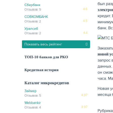
был раз
Сбербанк
4.6
электро
Отзывов: 5
кредит.
СОВКОМБАНК
4.5
минимум
Отзывов: 2
банк. В
Уралсиб
4.4
Отзывов: 2
Показать весь рейтинг
Заказат
новой у
ТОП-10 банков для РКО
запрос 
данных.
Кредитная история
он смож
часа. М
Каталог микрокредитов
Новая у
Займер
месяца 
4.97
Отзывов: 5
Webbankir
4.97
Отзывов: 4
Рубрика