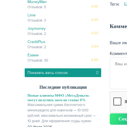
MoneyMan
Теги:
Б
4.96
Отзывов: 5
Lime
4.95
Отзывов: 3
Комме
Joymoney
4.95
Отзывов: 2
CreditPlus
Ваше и
4.94
Отзывов: 2
Коммен
Езаем
4.88
Отзывов: 30
Показать весь список
Последние публикации
Новые клиенты МФО «МегаДеньги»
могут получить заем по ставке 0%
Максимальная сумма бесплатного
миникредита для новичков — 10 000
рублей, максимально возможный срок —
10 дней. Для оформления ссуды нужен
только паспорт.