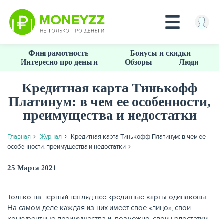
Перейти
Финграмотность
Бонусы и скидки
к
Интересно про деньги
Обзоры
Люди
основному
содержанию
Кредитная карта Тинькофф
Платинум: в чем ее особенности,
КРЕДИТЫ
преимущества и недостатки
Главная
Журнал
Кредитная карта Тинькофф Платинум: в чем ее
особенности, преимущества и недостатки
25 Марта 2021
Только на первый взгляд все кредитные карты одинаковы.
На самом деле каждая из них имеет свое «лицо», свои
конкурентные преимущества и, возможно, свои недостатки.