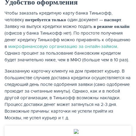
Удобство оформления
Чтобы заказать кредитную карту банка Тинькофф,
человеку
один документ —
.
потребуется только
паспорт
Заявку на выпуск кредитки можно подать
в режиме онлайн
(офисов у банка Тинькофф нет). По простоте получения
денег кредитку Тинькофф можно приравнять к обращению
в
микрофинансовую организацию за онлайн-займом
.
НАКОПЛЕНИЯ
Однако процент за пользование банковским кредитом
будет значительно ниже, чем в МФО (больше чем в 10 раз).
Заказанную карточку клиенту на дом привезет курьер. В
большинстве случаев доставка кредитки осуществляется на
следующий день после одобрения заявки (само одобрение
проходит за считанные минуты). Однако, как и в любой
другой организации, в Тинькофф возможны накладки.
Процесс доставки денег может затянуться на 2-3 дня.
Возможные причины: карточки не успели прийти из
Москвы, не успел курьер и т. д.
РЕЙТИНГ БАНКОВ