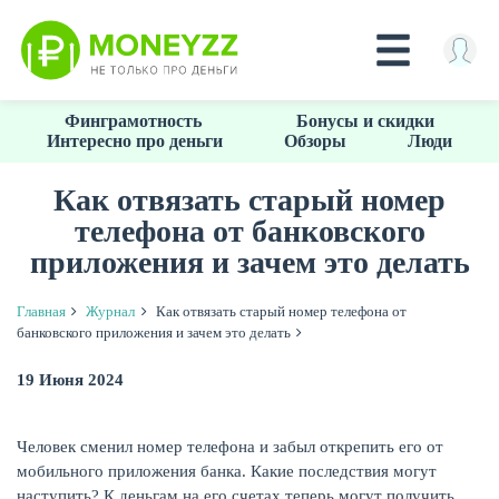
Перейти
Финграмотность
Бонусы и скидки
к
Интересно про деньги
Обзоры
Люди
основному
содержанию
Как отвязать старый номер
телефона от банковского
КРЕДИТЫ
приложения и зачем это делать
Главная
Журнал
Как отвязать старый номер телефона от
банковского приложения и зачем это делать
19 Июня 2024
Человек сменил номер телефона и забыл открепить его от
мобильного приложения банка. Какие последствия могут
наступить? К деньгам на его счетах теперь могут получить