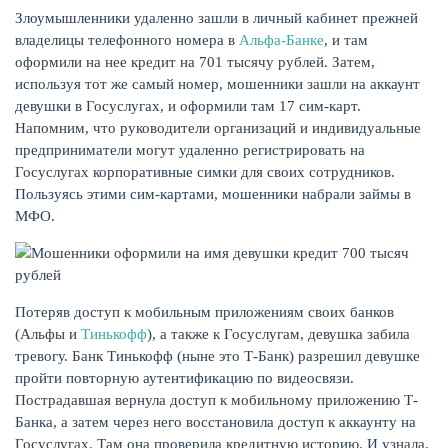
Злоумышленники удаленно зашли в личный кабинет прежней
владелицы телефонного номера в
Альфа-Банке
, и там
оформили на нее кредит на 701 тысячу рублей. Затем,
используя тот же самый номер, мошенники зашли на аккаунт
девушки в Госуслугах, и оформили там 17 сим-карт.
Напомним, что руководители организаций и индивидуальные
предприниматели могут удаленно регистрировать на
НАКОПЛЕНИЯ
Госуслугах корпоративные симки для своих сотрудников.
Пользуясь этими сим-картами, мошенники набрали займы в
МФО.
Потеряв доступ к мобильным приложениям своих банков
(Альфы и
Тинькофф
), а также к Госуслугам, девушка забила
тревогу. Банк Тинькофф (ныне это Т-Банк) разрешил девушке
пройти повторную аутентификацию по видеосвязи.
Пострадавшая вернула доступ к мобильному приложению Т-
Банка, а затем через него восстановила доступ к аккаунту на
РЕЙТИНГ БАНКОВ
Госуслугах. Там она проверила кредитную историю. И узнала,