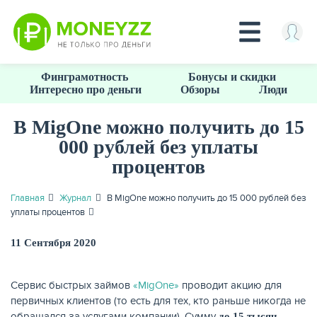
Перейти
Финграмотность
Бонусы и скидки
к
Интересно про деньги
Обзоры
Люди
основному
содержанию
В MigOne можно получить до 15
000 рублей без уплаты
КРЕДИТЫ
процентов
Главная
Журнал
В MigOne можно получить до 15 000 рублей без
уплаты процентов
11 Сентября 2020
Сервис быстрых займов
«MigOne»
проводит акцию для
первичных клиентов (то есть для тех, кто раньше никогда не
обращался за услугами компании). Сумму
до 15 тысяч