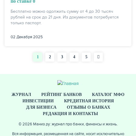
по ставке 0
Бесплатно можно одолжить сумму от 4 до 30 тысяч
рублей на срок до 21 дня. Из документов потребуется
только паспорт.
02 Декабря 2025
Текущая
1
Страница
2
Страница
3
Страница
4
Страница
5
Нумерация
страница
страниц
ЖУРНАЛ
РЕЙТИНГ БАНКОВ
КАТАЛОГ МФО
ИНВЕСТИЦИИ
КРЕДИТНАЯ ИСТОРИЯ
ДЛЯ БИЗНЕСА
ОТЗЫВЫ О БАНКАХ
РЕДАКЦИЯ И КОНТАКТЫ
© 2026 Маниз.ру: журнал про банки, финансы и жизнь.
Вся информация, размещенная на сайте, носит исключительно