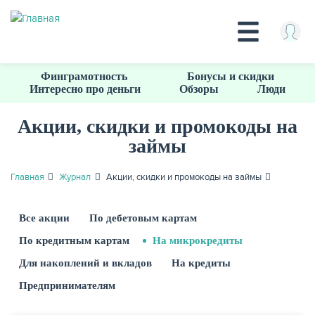
Перейти
Финграмотность
Бонусы и скидки
к
Интересно про деньги
Обзоры
Люди
основному
содержанию
Акции, скидки и промокоды на
займы
КРЕДИТЫ
Главная
Журнал
Акции, скидки и промокоды на займы
Все акции
По дебетовым картам
По кредитным картам
На микрокредиты
Для накоплений и вкладов
На кредиты
Предпринимателям