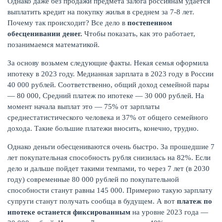
Однако даже без продажи предмета залога россиянам удается
выплатить кредит на покупку жилья в среднем за 7-8 лет.
Почему так происходит? Все дело в
постепенном
обесценивании денег.
Чтобы показать, как это работает,
позанимаемся математикой.
За основу возьмем следующие факты. Некая семья оформила
ипотеку в 2023 году. Медианная зарплата в 2023 году в России
40 000 рублей. Соответственно, общий доход семейной пары
— 80 000, Средний платеж по ипотеке — 30 000 рублей. На
момент начала выплат это — 75% от зарплаты
среднестатистического человека и 37% от общего семейного
дохода. Такие большие платежи вносить, конечно, трудно.
Однако деньги обесцениваются очень быстро. За прошедшие 7
лет покупательная способность рубля снизилась на 82%. Если
дело и дальше пойдет такими темпами, то через 7 лет (в 2030
году) современные 80 000 рублей по покупательной
способности станут равны 145 000. Примерно такую зарплату
супруги станут получать сообща в будущем. А вот
платеж по
ипотеке останется фиксированным
на уровне 2023 года —