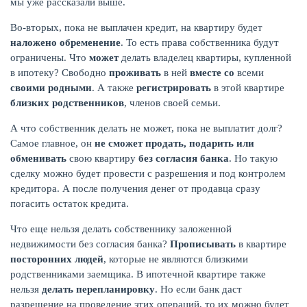
мы уже рассказали выше.
Во-вторых, пока не выплачен кредит, на квартиру будет
наложено обременение
. То есть права собственника будут
ограничены. Что
может
делать владелец квартиры, купленной
в ипотеку? Свободно
проживать
в ней
вместе со
всеми
своими родными
. А также
регистрировать
в этой квартире
близких родственников
, членов своей семьи.
А что собственник делать не может, пока не выплатит долг?
Самое главное, он
не сможет продать, подарить или
обменивать
свою квартиру
без согласия банка
. Но такую
сделку можно будет провести с разрешения и под контролем
кредитора. А после получения денег от продавца сразу
погасить остаток кредита.
Что еще нельзя делать собственнику заложенной
недвижимости без согласия банка?
Прописывать
в квартире
посторонних людей
, которые не являются близкими
родственниками заемщика. В ипотечной квартире также
нельзя
делать перепланировку
. Но если банк даст
разрешение на проведение этих операций, то их можно будет