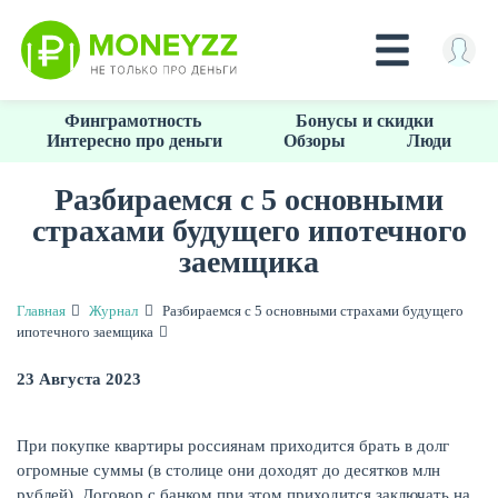
Перейти
Финграмотность
Бонусы и скидки
к
Интересно про деньги
Обзоры
Люди
основному
содержанию
Разбираемся с 5 основными
страхами будущего ипотечного
КРЕДИТЫ
заемщика
Главная
Журнал
Разбираемся с 5 основными страхами будущего
ипотечного заемщика
23 Августа 2023
При покупке квартиры россиянам приходится брать в долг
огромные суммы (в столице они доходят до десятков млн
рублей). Договор с банком при этом приходится заключать на