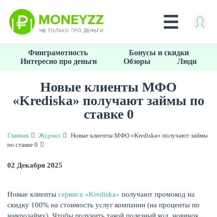
Перейти
Финграмотность
Бонусы и скидки
к
Интересно про деньги
Обзоры
Люди
основному
содержанию
Новые клиенты МФО
«Krediska» получают займы по
КРЕДИТЫ
ставке 0
Главная
Журнал
Новые клиенты МФО «Krediska» получают займы
по ставке 0
02 Декабря 2025
Новые клиенты
сервиса «Krediska»
получают промокод на
скидку 100% на стоимость услуг компании (на проценты по
микрозайму). Чтобы получить такой полезный код, новичок