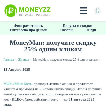
Перейти
Финграмотность
Бонусы и скидки
к
Интересно про деньги
Обзоры
Люди
основному
содержанию
MoneyMan: получите скидку
25% одним кликом
КРЕДИТЫ
Главная
Журнал
MoneyMan: получите скидку 25% одним кликом
12 Августа 2025
МФК «Мани Мен»
проводит летнюю акцию и предлагает
клиентам промокод на 25-процентную скидку. Чтобы получить
такой существенный дисконт, при подаче заявки нужно ввести
код «
KLIK
». Срок действия промо — до
31 августа 2025
года
.