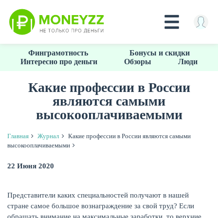
Перейти
Финграмотность
Бонусы и скидки
к
Интересно про деньги
Обзоры
Люди
основному
содержанию
Какие профессии в России
являются самыми
КРЕДИТЫ
высокооплачиваемыми
Главная
Журнал
Какие профессии в России являются самыми
высокооплачиваемыми
22 Июня 2020
Представители каких специальностей получают в нашей
стране самое большое вознаграждение за свой труд? Если
обращать внимание на максимальные заработки, то верхние