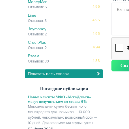
MoneyMan
4.96
Отзывов: 5
Lime
4.95
Отзывов: 3
Joymoney
4.95
Отзывов: 2
CreditPlus
4.94
Отзывов: 2
Езаем
4.88
Отзывов: 30
Показать весь список
Последние публикации
Новые клиенты МФО «МегаДеньги»
могут получить заем по ставке 0%
Максимальная сумма бесплатного
миникредита для новичков — 10 000
рублей, максимально возможный срок —
10 дней. Для оформления ссуды нужен
только паспорт.