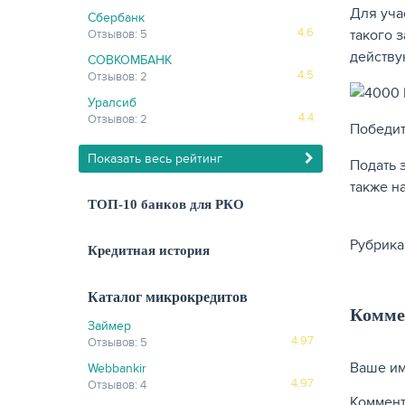
Для уча
Сбербанк
4.6
такого 
Отзывов: 5
действу
СОВКОМБАНК
4.5
Отзывов: 2
Уралсиб
4.4
Отзывов: 2
Победит
Показать весь рейтинг
Подать 
также н
ТОП-10 банков для РКО
Рубрика
Кредитная история
Каталог микрокредитов
Комме
Займер
4.97
Отзывов: 5
Ваше и
Webbankir
4.97
Отзывов: 4
Коммен