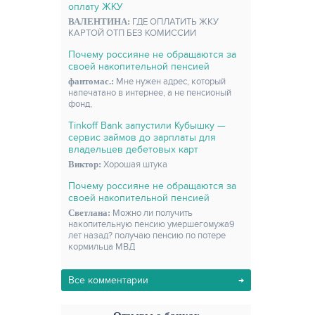
оплату ЖКУ
ВАЛЕНТИНА:
ГДЕ ОПЛАТИТЬ ЖКУ
КАРТОЙ ОТП БЕЗ КОМИССИИ
Почему россияне не обращаются за
своей накопительной пенсией
фантомас.:
Мне нужен адрес, который
напечатано в интернее, а не пенсионый
фонд,
Tinkoff Bank запустили Кубышку —
сервис займов до зарплаты для
владельцев дебетовых карт
Виктор:
Хорошая штука
Почему россияне не обращаются за
своей накопительной пенсией
Светлана:
Можно ли получить
накопительную пенсию умершегомужа9
лет назад? получаю пенсию по потере
кормильца МВД
Все комментарии