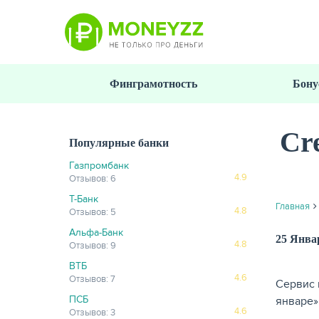
Перейти
к
основному
содержанию
Финграмотность
Бону
Cr
Популярные банки
Газпромбанк
4.9
Отзывов: 6
Т-Банк
Главная
4.8
Отзывов: 5
Альфа-Банк
25 Янва
4.8
Отзывов: 9
ВТБ
4.6
Отзывов: 7
Сервис 
ПСБ
январе»
4.6
Отзывов: 3