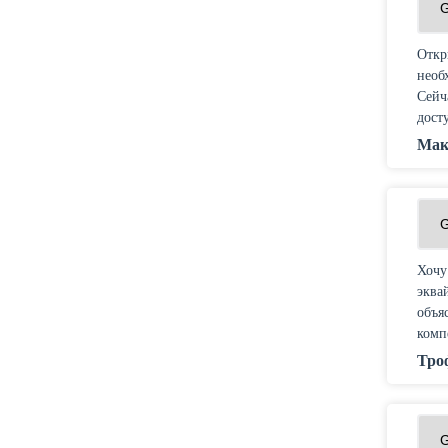
Откр
необ
Сейч
дост
Мак
Хочу
эква
объя
комп
Тро