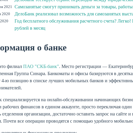
Самозанятые смогут принимать деньги за товары, работы
ря 2021
ДелоБанк реализовал возможность для самозанятых выста
я 2020
Год бесплатного обслуживания расчетного счета? Легко!
 2020
рублей в месяц
ормация о банке
это филиал
ПАО "СКБ-банк"
. Место регистрации — Екатеринбу
енная Группа Синара. Банкоматы и офисы базируются в десятка
т 4-ю позицию в списке лучших мобильных банков и эффективн
нимателей.
к специализируется на онлайн-обслуживании начинающих бизне
 рабочих финансов в едином аккаунте, просто переключая один
 отделения организации, достаточно оставить запрос на сайте и
. Почти все операции проводятся с помощью удобного мобильно
е популярных финансовых продуктов: