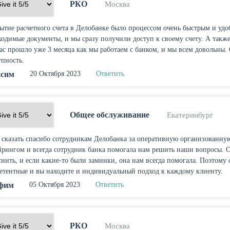
РКО
Москва
ытие расчетного счета в Делобанке было процессом очень быстрым и уд
ходимые документы, и мы сразу получили доступ к своему счету. А такж
ас прошло уже 3 месяца как мы работаем с банком, и мы всем довольны. 
упность.
сим
20 Октября 2023
Ответить
Общее обслуживание
Екатеринбург
 сказать спасибо сотрудникам Делобанка за оперативную организованну
йрингом и всегда сотрудник банка помогала нам решить наши вопросы. От
снить, и если какие-то были заминки, она нам всегда помогала. Поэтому 
етентные и вы находите и индивидуальный подход к каждому клиенту.
фим
05 Октября 2023
Ответить
РКО
Москва