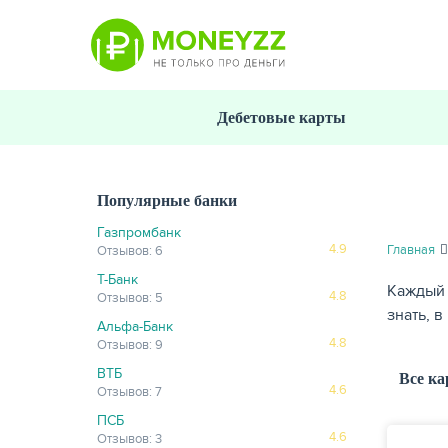
Перейти
к
основному
содержанию
Дебетовые карты
Популярные банки
Газпромбанк
4.9
Главная
Отзывов: 6
Т-Банк
Каждый 
4.8
Отзывов: 5
знать, 
Альфа-Банк
4.8
Отзывов: 9
ВТБ
Все к
4.6
Отзывов: 7
ПСБ
4.6
Отзывов: 3