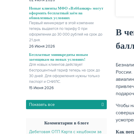
02 Июля 2026
Новые клиенты МФО «Вэббанкир» могут
оформить бесплатный заём на
обновленных условиях
Первый миникредит в этой компании
теперь выдается по тарифу 0 при
В че
оформлении до 30 000 рублей на срок до
21 дня.
бал
26 Июня 2026
Бесплатные миникредиты новым
заемщикам на новых условиях!
Безнали
Для новых клиентов действует
беспроцентный тариф теперь на срок до
России.
30 дней. Для оформления нужны только
авиалин
паспорт и СНИЛС.
привлеч
15 Июня 2026
подароч
Показать все
Чтобы н
соверши
усмотре
Комментарии в блоге
Дебетовая ОТП Карта с кешбэком за
Как пот