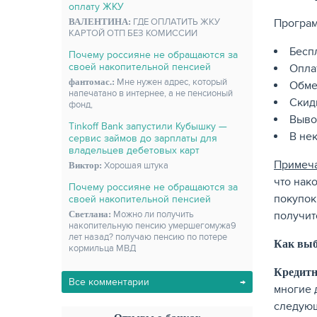
оплату ЖКУ
ВАЛЕНТИНА:
ГДЕ ОПЛАТИТЬ ЖКУ
Програм
КАРТОЙ ОТП БЕЗ КОМИССИИ
Бесп
Почему россияне не обращаются за
своей накопительной пенсией
Опла
фантомас.:
Мне нужен адрес, который
Обме
напечатано в интернее, а не пенсионый
Скид
фонд,
Вывод
Tinkoff Bank запустили Кубышку —
В не
сервис займов до зарплаты для
владельцев дебетовых карт
Примеч
Виктор:
Хорошая штука
что нако
Почему россияне не обращаются за
покупок
своей накопительной пенсией
Светлана:
Можно ли получить
получит
накопительную пенсию умершегомужа9
лет назад? получаю пенсию по потере
Как выб
кормильца МВД
Кредитн
Все комментарии
многие 
следую