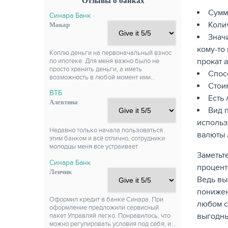
Отзывы о банках
Сумм
Синара Банк
Коли
Макар
Знач
кому-то
Коплю деньги на первоначальный взнос
прокат 
по ипотеке. Для меня важно было не
просто хранить деньги, а иметь
Спос
возможность в любой момент ими…
Стои
ВТБ
Есть
Алевтина
Вид 
использ
Недавно только начала пользоваться
валюты 
этим банком и всё отлично, сотрудники
молодцы меня все устраивает
Заметьт
Синара Банк
процент
Ленчик
Ведь вы
понижен
Оформил кредит в банке Синара. При
любом с
оформление предложили сервисный
выгодны
пакет Управляй легко. Понравилось, что
можно регулировать условия под себя, и…