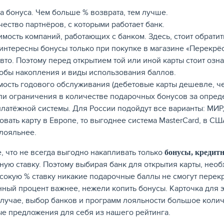
а бонуса. Чем больше % возврата, тем лучше.
чество партнёров, с которыми работает банк.
имость компаний, работающих с банком. Здесь, стоит обрати
 интересны бонусы только при покупке в магазине «Перекрёс
авто. Поэтому перед открытием той или иной карты стоит оз
обы накопления и виды использования баллов.
мость годового обслуживания (дебетовые карты дешевле, че
 ли ограничения в количестве подарочных бонусов за опре
платёжной системы. Для России подойдут все варианты: МИР, 
овать карту в Европе, то выгоднее система MasterCard, в СШ
лояльнее.
е, что не всегда выгодно накапливать только
бонусы, кредит
ную ставку. Поэтому выбирая банк для открытия карты, нео
сокую % ставку никакие подарочные баллы не смогут перекр
ный процент важнее, нежели копить бонусы. Карточка для э
лучае, выбор банков и программ лояльности большое колич
е предложения для себя из нашего рейтинга.