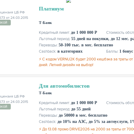
Платинум
ицензия ЦБ РФ
73 от 24.03.2015
вкой
Т-Банк
Кредитный лимит:
до 1 000 000 Р
Стоимость обс
Льготный период:
55 дней на покупки, до 12 мес. 
Переводы:
50-100 тыс. в мес. бесплатно
Cashback:
в категориях
Баллы:
1 бонус
⚡ С кодом VERNU2K будет 2000 кешбэка за траты от 7
дней. Летний дизайн на выбор!
Для автомобилистов
Т-Банк
ицензия ЦБ РФ
73 от 24.03.2015
Кредитный лимит:
до 1 000 000 Р
Стоимость обс
вкой
Льготный период:
до 55 дней
Переводы:
до 50000 в мес. бесплатно
Cashback:
до 10% на АЗС, до 5% за автоуслуги, 1
⚡ До 13.08 промо DRIVE2026 на 2000 за траты от 700