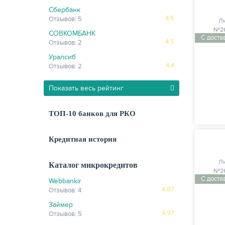
Сбербанк
4.6
Отзывов: 5
Л
№26
СОВКОМБАНК
С доста
4.5
Отзывов: 2
Уралсиб
4.4
Отзывов: 2
Показать весь рейтинг
ТОП-10 банков для РКО
Кредитная история
Л
Каталог микрокредитов
№26
С доста
Webbankir
4.97
Отзывов: 4
Займер
4.97
Отзывов: 5