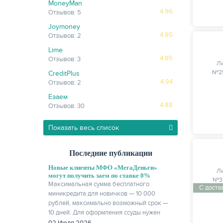
MoneyMan
4.96
Отзывов: 5
Joymoney
4.95
Отзывов: 2
Lime
4.95
Отзывов: 3
Л
№25
CreditPlus
4.94
Отзывов: 2
Езаем
4.88
Отзывов: 30
Показать весь список
Последние публикации
Новые клиенты МФО «МегаДеньги»
Л
могут получить заем по ставке 0%
№33
Максимальная сумма бесплатного
С доста
миникредита для новичков — 10 000
рублей, максимально возможный срок —
10 дней. Для оформления ссуды нужен
только паспорт.