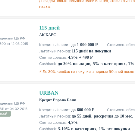
дней для новых пользователей или тех, кто закрыл к
назад.
115 дней
АК БАРС
ицензия ЦБ РФ
90 от 12.08.2015
Кредитный лимит:
до 1 000 000 Р
Стоимость обс
Льготный период:
115 дней на покупки
Снятие средств:
4,9% + 490 Р
Cashback:
до 30% по акции, 5% в категориях, 1% 
⚡ До 30% кешбэк на покупки в первые 90 дней после
URBAN
Кредит Европа Банк
ицензия ЦБ РФ
11 от 04.02.2015
Кредитный лимит:
до 600 000 Р
Стоимость обс
вкой
Льготный период:
до 55 дней, рассрочка до 10 мес.
Снятие средств:
4,9%
Cashback:
3-10% в категориях, 1% все покупки