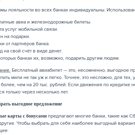
мы лояльности во всех банках индивидуальны. Использован
латные авиа и железнодорожные билеты.
та услуг мобильной связи.
н на подарки.
ки от партнёров банка.
 на свой счёт в виде денег.
которых банках их, возможно, подарить другим людям.
ание.
Бесплатный авиабилет — это, несомненно, выгодное пре
пить мили не так уж и легко. Точнее, это несложно, для тех,
 более, чем на 20 тыс. рублей. Если движения по кредитке н
ся только через несколько лет.
рать выгодное предложение
предлагают многие банки, такие как С
ые карты с бонусами
другие. Чтобы выбрать для себя наиболее выгодный вариант
щее: