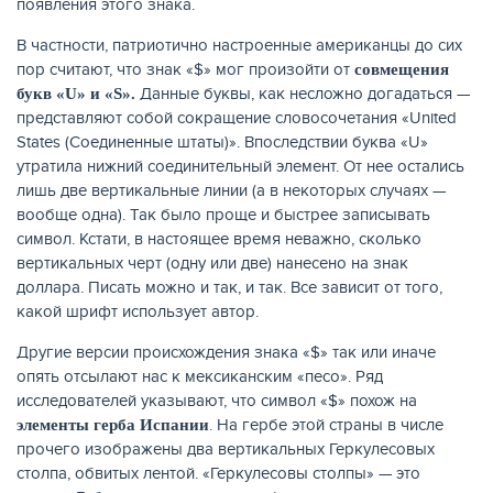
появления этого знака.
В частности, патриотично настроенные американцы до сих
пор считают, что знак «$» мог произойти от
совмещения
Данные буквы, как несложно догадаться —
букв «
U» и «
S».
представляют собой сокращение словосочетания «United
States (Соединенные штаты)». Впоследствии буква «U»
утратила нижний соединительный элемент. От нее остались
лишь две вертикальные линии (а в некоторых случаях —
вообще одна). Так было проще и быстрее записывать
символ. Кстати, в настоящее время неважно, сколько
вертикальных черт (одну или две) нанесено на знак
доллара. Писать можно и так, и так. Все зависит от того,
какой шрифт использует автор.
Другие версии происхождения знака «$» так или иначе
опять отсылают нас к мексиканским «песо». Ряд
исследователей указывают, что символ «$» похож на
. На гербе этой страны в числе
элементы герба Испании
прочего изображены два вертикальных Геркулесовых
столпа, обвитых лентой. «Геркулесовы столпы» — это