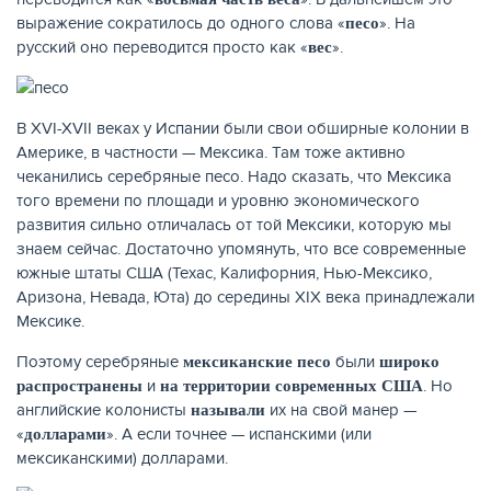
выражение сократилось до одного слова «
». На
песо
русский оно переводится просто как «
».
вес
В XVI-XVII веках у Испании были свои обширные колонии в
Америке, в частности — Мексика. Там тоже активно
чеканились серебряные песо. Надо сказать, что Мексика
того времени по площади и уровню экономического
развития сильно отличалась от той Мексики, которую мы
знаем сейчас. Достаточно упомянуть, что все современные
южные штаты США (Техас, Калифорния, Нью-Мексико,
Аризона, Невада, Юта) до середины XIX века принадлежали
Мексике.
Поэтому серебряные
были
мексиканские песо
широко
и
. Но
распространены
на территории современных США
английские колонисты
их на свой манер —
называли
«
». А если точнее — испанскими (или
долларами
мексиканскими) долларами.