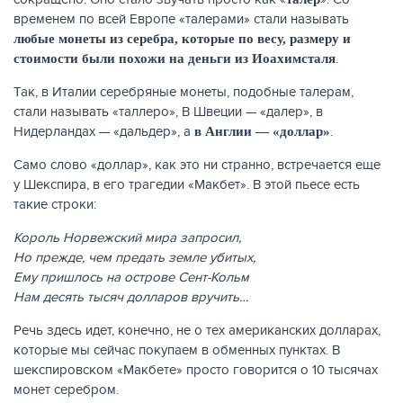
временем по всей Европе «талерами» стали называть
любые монеты из серебра, которые по весу, размеру и
.
стоимости были похожи на деньги из Иоахимсталя
Так, в Италии серебряные монеты, подобные талерам,
стали называть «таллеро», В Швеции — «далер», в
Нидерландах — «дальдер», а
.
в Англии — «доллар»
Само слово «доллар», как это ни странно, встречается еще
у Шекспира, в его трагедии «Макбет». В этой пьесе есть
такие строки:
Король Норвежский мира запросил,
ЕЩЁ
Но прежде, чем предать земле убитых,
Ему пришлось на острове Сент-Кольм
Нам десять тысяч долларов вручить…
Речь здесь идет, конечно, не о тех американских долларах,
которые мы сейчас покупаем в обменных пунктах. В
шекспировском «Макбете» просто говорится о 10 тысячах
монет серебром.