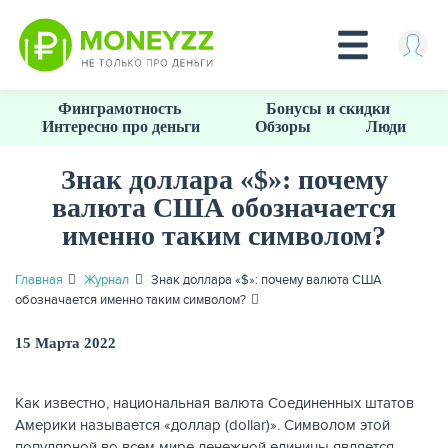
Перейти
Финграмотность
Бонусы и скидки
к
Интересно про деньги
Обзоры
Люди
основному
содержанию
Знак доллара «$»: почему
валюта США обозначается
КРЕДИТЫ
именно таким символом?
Главная
Журнал
Знак доллара «$»: почему валюта США
обозначается именно таким символом?
15 Марта 2022
Как известно, национальная валюта Соединенных штатов
Америки называется «доллар (dollar)». Символом этой
популярной во всем мире денежной единицы является