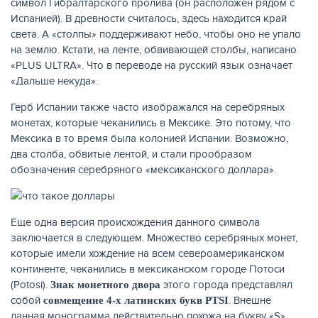
символ Гибралтарского пролива (он расположен рядом с
Испанией). В древности считалось, здесь находится край
света. А «столпы» поддерживают небо, чтобы оно не упало
на землю. Кстати, на ленте, обвивающей столбы, написано
«PLUS ULTRA». Что в переводе на русский язык означает
«Дальше некуда».
Герб Испании также часто изображался на серебряных
монетах, которые чеканились в Мексике. Это потому, что
Мексика в то время была колонией Испании. Возможно,
два столба, обвитые лентой, и стали прообразом
обозначения серебряного «мексиканского доллара».
Еще одна версия происхождения данного символа
заключается в следующем. Множество серебряных монет,
которые имели хождение на всем североамериканском
континенте, чеканились в мексиканском городе Потоси
(Potosi).
этого города представлял
Знак монетного двора
собой
. Внешне
совмещение 4-х латинских букв
PTSI
данная монограмма действительно похожа на букву «S»,