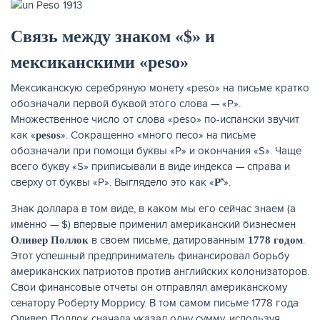
Связь между знаком «$» и
мексиканскими «peso»
Мексиканскую серебряную монету «peso» на письме кратко
обозначали первой буквой этого слова — «P».
Множественное число от слова «peso» по-испански звучит
как «
». Сокращенно «много песо» на письме
pesos
обозначали при помощи буквы «P» и окончания «S». Чаще
всего букву «S» приписывали в виде индекса — справа и
s
сверху от буквы «P». Выглядело это как «
».
P
Знак доллара в том виде, в каком мы его сейчас знаем (а
именно — $) впервые применил американский бизнесмен
в своем письме, датированным
.
Оливер Поллок
1778 годом
Этот успешный предприниматель финансировал борьбу
американских патриотов против английских колонизаторов.
Свои финансовые отчеты он отправлял американскому
сенатору Роберту Моррису. В том самом письме 1778 года
Оливер Поллок сначала указал одну сумму, используя