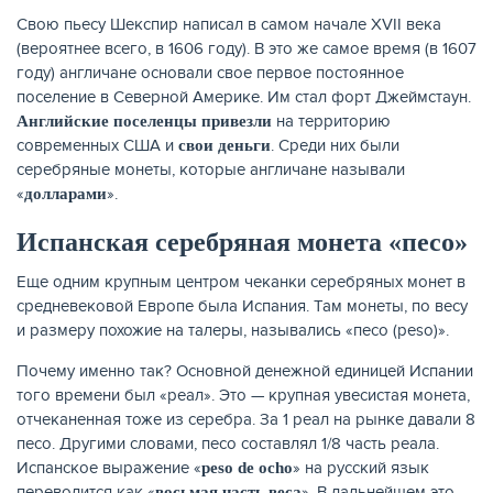
Свою пьесу Шекспир написал в самом начале XVII века
(вероятнее всего, в 1606 году). В это же самое время (в 1607
году) англичане основали свое первое постоянное
поселение в Северной Америке. Им стал форт Джеймстаун.
ЖУРНАЛ
на территорию
Английские поселенцы привезли
современных США и
. Среди них были
свои деньги
серебряные монеты, которые англичане называли
«
».
долларами
Испанская серебряная монета «песо»
Еще одним крупным центром чеканки серебряных монет в
средневековой Европе была Испания. Там монеты, по весу
и размеру похожие на талеры, назывались «песо (peso)».
Почему именно так? Основной денежной единицей Испании
того времени был «реал». Это — крупная увесистая монета,
отчеканенная тоже из серебра. За 1 реал на рынке давали 8
песо. Другими словами, песо составлял 1/8 часть реала.
Испанское выражение «
» на русский язык
peso de ocho
переводится как «
». В дальнейшем это
восьмая часть веса