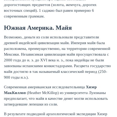
дорогостоящих предметов (золота, жемчуга, дорогих
восточных специй). 1 саджио был равен примерно 6
современным граммам.
Южная Америка. Майя
Возможно, деньги из соли использовали представители
древней индейской цивилизации майя. Империя майя была
расположена, преимущественно, на территории современной
Мексики. Независимая цивилизация майя просуществовала с
2000 года до н. э. до XVI века н. э., пока индейцы не были
завоеваны испанскими конкистадорами. Расцвета государство
майя достигло в так называемый классический период (250-
900 годы н.э.).
Современная американская исследовательница
Хизер
МакКиллоп
(Heather McKillop) из университета Луизианы
предполагает, что майя в качестве денег могли использовать
затвердевшие лепешки из соли.
В результате подводной археологической экспедиции Хизер