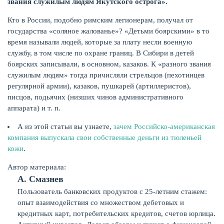
звания служилым людям Якутского острога».
Кто в России, подобно римским легионерам, получал от
государства «соляное жалованье»? «Детьми боярскими» в то
время называли людей, которые за плату несли военную
службу, в том числе по охране границ. В Сибири в детей
боярских записывали, в основном, казаков. К «разного звания
служилым людям» тогда причисляли стрельцов (пехотинцев
регулярной армии), казаков, пушкарей (артиллеристов),
писцов, подьячих (низших чинов административного
аппарата) и т. п.
А из этой статьи вы узнаете,
зачем Российско-американская
компания выпускала свои собственные деньги из тюленьей
кожи
.
Автор материала:
А. Смазнев
Пользователь банковских продуктов с 25-летним стажем:
опыт взаимодействия со множеством дебетовых и
кредитных карт, потребительских кредитов, счетов юрлица.