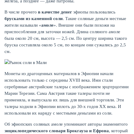
железа, а позднее — даже патроны.
В числе прочего
в качестве денег
эфиопы пользовались
брусками из каменной соли
. Такие соляные деньги местные
жители называли «
амоле
». Внешне они были похожи на
приспособления для заточки ножей. Длина соляного амоле
была около 20 см, высота — 2,5 см. По центру ширина такого
бруска составляла около 5 см, по концам они сужались до 2,5
см.
Монеты из драгоценных материалов в Эфиопии начали
использовать только с середины XVIII века. Ими стали
серебряные австрийские талеры с изображением эрцгерцогини
Марии Терезии. Сама Австрия такие талеры почти не
применяла, и выпускала их лишь для внешней торговли. Эти
талеры ходили в Эфиопии вплоть до 30-х годов XX века. И
использовали их наряду с местными деньгами из соли.
Об эфиопских соляных амоле упоминают авторы знаменитого
энциклопедического словаря Брокгауза и Ефрона
, который