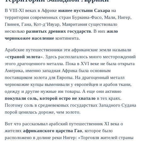
В VIII-XI веках в Африке
южнее пустыни Сахара
на
территории современных стран Буркина-Фасо, Мали, Нигер,
Гвинея, Гана, Кот-д’Ивуар, Мавритания существовало
несколько
развитых древних государств
. В них
жило
ЖУРНАЛ
чернокожее население
континента.
Арабские путешественники эти африканские земли называли
«
страной золота
». Здесь располагалось много месторождений
этого драгоценного металла. Пока в XVI веке не была открыта
Америка, именно западная Африка была основным
поставщиком золота для Европы. На драгоценный металл
чернокожие купцы выменивали у европейцев и арабов ткани,
одежду и другие нужные им товары. А еще они активно
покупали соль, которой остро не хватало
в тех краях.
Поэтому соль в средневековых государствах Западного Судана
порой ценилась дороже, чем золото.
Вот что рассказывал арабский путешественник XI века о
жителях
африканского царства Гао
, которое было
расположено в долине реки Нигер: «Торговля жителей страны