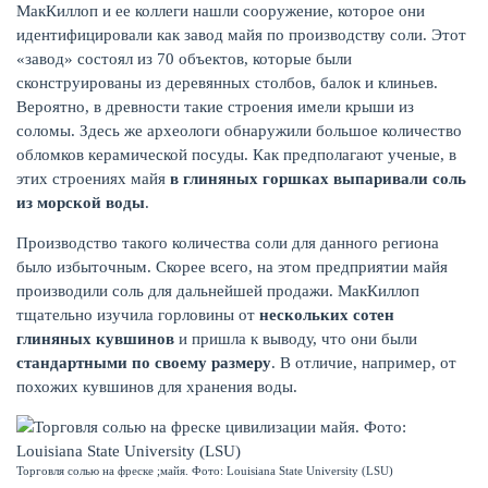
МакКиллоп и ее коллеги нашли сооружение, которое они
идентифицировали как завод майя по производству соли. Этот
«завод» состоял из 70 объектов, которые были
сконструированы из деревянных столбов, балок и клиньев.
Вероятно, в древности такие строения имели крыши из
соломы. Здесь же археологи обнаружили большое количество
обломков керамической посуды. Как предполагают ученые, в
этих строениях майя
в глиняных горшках выпаривали соль
из морской воды
.
Производство такого количества соли для данного региона
было избыточным. Скорее всего, на этом предприятии майя
производили соль для дальнейшей продажи. МакКиллоп
тщательно изучила горловины от
нескольких сотен
глиняных кувшинов
и пришла к выводу, что они были
стандартными по своему размеру
. В отличие, например, от
похожих кувшинов для хранения воды.
Торговля солью на фреске ;майя. Фото: Louisiana State University (LSU)