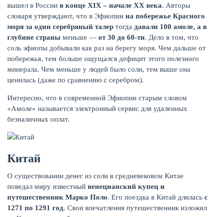
вышел в России
в конце
XIX
– начале
XX
века
. Авторы
словаря утверждают, что в Эфиопии
на побережье Красного
моря за один серебряный талер
тогда
давали 100 амоле, а в
глубине страны
меньше —
от 30 до 60-ти
. Дело в том, что
соль эфиопы добывали как раз на берегу моря. Чем дальше от
побережья, тем больше ощущался дефицит этого полезного
минерала. Чем меньше у людей было соли, тем выше она
ценилась (даже по сравнению с серебром).
Интересно, что в современной Эфиопии старым словом
«Амоле» называется электронный сервис для удаленных
безналичных оплат.
Китай
О существовании денег из соли в средневековом Китае
поведал миру известный
венецианский купец и
путешественник Марко Поло
. Его поездка в Китай длилась
с
1271 по 1291 год
. Свои впечатления путешественник изложил