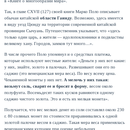
в «Книге о многообразии мира».
Так, в главе СХVII (127) своей книги Марко Поло описывает
обычаи китайской
области
Гаинду
. Возможно, здесь имеется
в виду уезд Цюнду на территории современной китайской
провинции Сычуань. Путешественник указывает, что «здесь
только один царь, а жители — идолопоклонники и подвластны
великому хану. Городов, замков тут много…».
В числе прочего Поло упомянул и о средствах платежа,
которые используют местные жители: «Деньги у них вот какие:
у них, знайте, золото в палочках. Развешивают они его по
саджио (это венецианская мера веса). По весу всему цена.
Чеканенной монеты у них нет.
А мелочь у них такая:
возьмут соль, сварят ее и бросят в форму
, весом около
полуфунта. Восемьдесят таких кусков равняются одному
саджио чистого золота. Это и есть их мелкая монета».
Получается, что вес мелких денег из соли составлял около 230
г. 80 соляных монет по стоимости приравнивались к одной
золотой палочке весом в саджио. Такая мера веса применялась
венецианскими купцами при оценке небольших