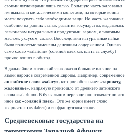
своими легионерами лишь солью. Большую часть жалованья
им выдавали металлическими монетами, на которые воины
могли покупать себе необходимые вещи. Но часть жалованья,
особенно на ранних этапах развития государства, выдавалась
легионерам натуральными продуктами: зерном, оливковым
маслом, уксусом, солью. Впоследствии натуральные пайки
были полностью заменены денежным содержанием. Однако
само слово «salarium» (соляной паек как плата за службу)
прочно вошло в обиход.
В дальнейшем латинский язык оказал большое влияние на
языки народов современной Европы. Например, современное
ЕЩЁ
английское слово «salary»
, которое обозначает
«зарплату,
жалованье»
, напрямую произошло от древнего латинского
слова «salarium». В буквальном переводе оно означает ни что
иное как
«соляной паек»
. Эти же корни имеет слово
«зарплата» («salaire») и во французском языке.
Средневековые государства на
территории Западной Африки