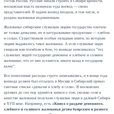
состав России. Русские начали строить в Сибири крепости,
московская власть назначала туда воевод — своих
представителей. В задачи воевод входила, в том числе, и
раздача жалованья подчиненным.
Жалованье сибирским служилым людям государство платило
не только деньгами, но и натуральными продуктами — хлебом
и солью. Существовали особые окладные книги, по которым
людям выдавалось такое жалованье. А если служилые люди
умирали или погибали в бою, то воеводе повелевалось "тех
служилых людей государево денежное и хлебное и соляное
жалованье, что от них останется, имати назад в государеву
казну".
Все понесенные расходы строго записывались, и в конце года
воевода должен был отсылать в Москву в Сибирский приказ
сметные списки «деньгам и хлебу и соли». В московских
архивах до сих пор хранятся записи о том, сколько соли в
качестве жалованья получали служилые люди в далекой Сибири
в XVII веке. Например, есть
«
Книга о раздаче денежного,
хлебного и соляного жалованья детям боярским и разного