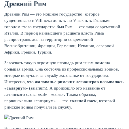
Древний Рим
Древний Рим — это мощное государство, которое
существовало с VIII века до н. э. по V век н. э. Главным
городом этого государства был Рим — столица современной
Италии. В период наивысшего расцвета власть Рима
распространялась на территории современной
Великобритании, Франции, Германии, Испании, северной
НАКОПЛЕНИЯ
Африки, Греции, Турции.
Завоевать такую огромную площадь римлянам помогла
большая армия. Она состояла из профессиональных воинов,
которые получали за службу жалованье от государства.
Интересно, что
жалованье римских легионеров называлось
«салариум»
(salarium). А произошло это название от
латинского слова «sal» - «соль». Таким образом,
первоначально «салариум» — это
соляной паек
, который
римские воины получали за службу.
РЕЙТИНГ БАНКОВ
Не стоит думать, что римское государство рассчитывалось со