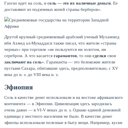
Гаогао идет на соль, и
соль — это их наличные деньги
. Ее
доставляют из подземных копей страны берберов».
Другой крупный средневековый арабский ученый Мухаммед
ибн Ахмед ал-Мукаддаси также писал, что жители «страны
черных» при торговле «не пользуются ни золотом, ни
серебром. А что касается
гарамантов
, то они
сделки
свои
заключают на соль
». Гараманты — это белокожие жители
пустыни Сахара, обитавшие здесь, предположительно, с XV
века до н. э. до VIII века н. э.
Эфиопия
Соль в качестве денег использовали и на востоке африканского
континента — в Эфиопии. Цивилизация здесь зародилась
очень давно — в VI-V веках до н. э. Однако единой денежной
единицы у местного населения не было. В качестве денег
эфиопы использовали полезные в быту вещи. Например, куски