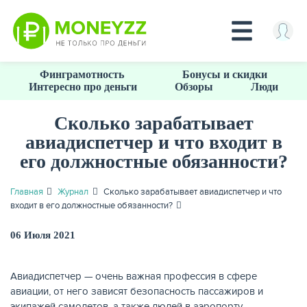
Перейти
Финграмотность
Бонусы и скидки
к
Интересно про деньги
Обзоры
Люди
основному
содержанию
Сколько зарабатывает
авиадиспетчер и что входит в
КРЕДИТЫ
его должностные обязанности?
Главная
Журнал
Сколько зарабатывает авиадиспетчер и что
входит в его должностные обязанности?
06 Июля 2021
Авиадиспетчер — очень важная профессия в сфере
авиации, от него зависят безопасность пассажиров и
экипажей самолетов, а также людей в аэропорту.