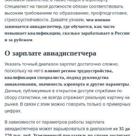
Специалист на такой должности обязан соответствовать
высоким требованиям по образованию, профподготовке,
КАРТЫ
стрессоустойчивости. Давайте узнаем,
чем именно
занимается авиадиспетчер, где обучается, как часто
повышает квалификацию, сколько зарабатывает в России
.
и за рубежом
О зарплате авиадиспетчера
Указать точный диапазон зарплат достаточно сложно,
поскольку на него
влияют регион трудоустройства,
квалификация специалиста, подход руководства
.
авиакомпании, значимость аэропорта и другие параметры
Данные, публикуемые в открытом доступе службами по
сбору статистики, не всегда отражают реальную картину на
ЗАЙМЫ
рынке. В связи с этим можно говорить только о примерных
цифрах.
В зависимости от параметров работы зарплата
авиадиспетчера может варьироваться в диапазоне
от 35 до
270 тыс. руб.
Усредненный показатель по стране достигает