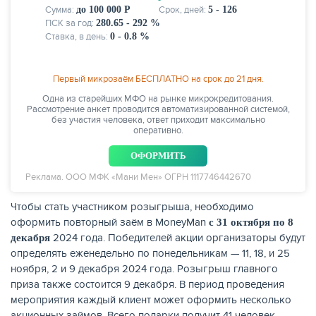
Сумма:
до 100 000 Р
Срок, дней:
5 - 126
ПСК за год:
280.65 - 292 %
Ставка, в день:
0 - 0.8 %
Первый микрозаём БЕСПЛАТНО на срок до 21 дня.
Одна из старейших МФО на рынке микрокредитования.
Рассмотрение анкет проводится автоматизированной системой,
НАКОПЛЕНИЯ
без участия человека, ответ приходит максимально
оперативно.
ОФОРМИТЬ
Реклама. ООО МФК «Мани Мен» ОГРН 1117746442670
Чтобы стать участником розыгрыша, необходимо
оформить повторный заём в MoneyMan
с 31 октября по 8
2024 года. Победителей акции организаторы будут
декабря
определять еженедельно по понедельникам — 11, 18, и 25
ноября, 2 и 9 декабря 2024 года. Розыгрыш главного
приза также состоится 9 декабря. В период проведения
мероприятия каждый клиент может оформить несколько
РЕЙТИНГ БАНКОВ
акционных займов. Всего подарки получит 41 человек.