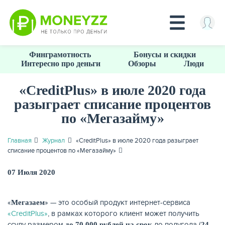
Перейти
Финграмотность
Бонусы и скидки
к
Интересно про деньги
Обзоры
Люди
основному
содержанию
«CreditPlus» в июле 2020 года
разыграет списание процентов
КРЕДИТЫ
по «Мегазайму»
Главная
Журнал
«CreditPlus» в июле 2020 года разыграет
списание процентов по «Мегазайму»
07 Июля 2020
«
» — это особый продукт интернет-сервиса
Мегазаем
«CreditPlus»
, в рамках которого клиент может получить
ссуду размером
до полугода (
до 70 000 рублей на срок
24