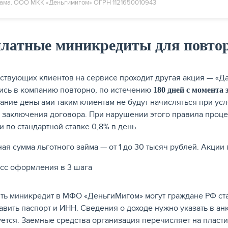
ама. ООО МКК «Деньгимигом» ОГРН 1121650010943
платные миникредиты для повто
ствующих клиентов на сервисе проходит другая акция — «Да
ись в компанию повторно, по истечению
180 дней с момента
ание деньгами таким клиентам не будут начисляться при ус
 заключения договора. При нарушении этого правила проце
и по стандартной ставке 0,8% в день.
ая сумма льготного займа — от 1 до 30 тысяч рублей. Акции
ь миникредит в МФО «ДеньгиМигом» могут граждане РФ ста
авить паспорт и ИНН. Сведения о доходе нужно указать в ан
уется. Заемные средства организация перечисляет на пласт