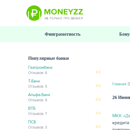
Перейти
к
основному
содержанию
Финграмотность
Бону
Популярные банки
Газпромбанк
4.9
Отзывов: 6
Т-Банк
Главная
4.8
Отзывов: 5
Альфа-Банк
26 Июня
4.8
Отзывов: 9
ВТБ
4.6
Отзывов: 7
МКК «Д
ПСБ
кредита
4.6
Отзывов: 3
повторн