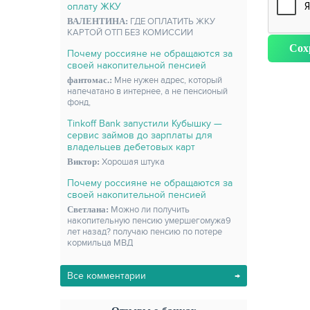
оплату ЖКУ
ВАЛЕНТИНА:
ГДЕ ОПЛАТИТЬ ЖКУ
КАРТОЙ ОТП БЕЗ КОМИССИИ
Почему россияне не обращаются за
своей накопительной пенсией
фантомас.:
Мне нужен адрес, который
напечатано в интернее, а не пенсионый
фонд,
Tinkoff Bank запустили Кубышку —
сервис займов до зарплаты для
владельцев дебетовых карт
Виктор:
Хорошая штука
Почему россияне не обращаются за
своей накопительной пенсией
Светлана:
Можно ли получить
накопительную пенсию умершегомужа9
лет назад? получаю пенсию по потере
кормильца МВД
Все комментарии