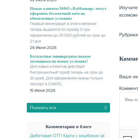
02 Июля 2026
Изучите
Новые клиенты МФО «Вэббанкир» могут
оформить бесплатный заём на
возможн
обновленных условиях
Первый миникредит в этой компании
теперь выдается по тарифу 0 при
Рубрика
оформлении до 30 000 рублей на срок до
21 дня.
26 Июня 2026
Бесплатные миникредиты новым
Комме
заемщикам на новых условиях!
Для новых клиентов действует
беспроцентный тариф теперь на срок до
Ваше и
30 дней. Для оформления нужны только
паспорт и СНИЛС.
Коммен
15 Июня 2026
Показать все
Комментарии в блоге
Дебетовая ОТП Карта с кешбэком за