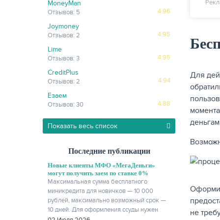
Рекл
MoneyMan
4.96
Отзывов: 5
Joymoney
4.95
Отзывов: 2
Бес
Lime
4.95
Отзывов: 3
CreditPlus
Для дей
4.94
Отзывов: 2
обратил
Езаем
пользов
4.88
Отзывов: 30
момента
деньгам
Показать весь список
Возможн
Последние публикации
Новые клиенты МФО «МегаДеньги»
могут получить заем по ставке 0%
Максимальная сумма бесплатного
Оформит
миникредита для новичков — 10 000
предост
рублей, максимально возможный срок —
10 дней. Для оформления ссуды нужен
не треб
только паспорт.