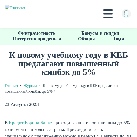
Перейти
Финграмотность
Бонусы и скидки
к
Интересно про деньги
Обзоры
Люди
основному
содержанию
К новому учебному году в КЕБ
предлагают повышенный
КРЕДИТЫ
кэшбэк до 5%
Главная
Журнал
К новому учебному году в КЕБ предлагают
повышенный кэшбэк до 5%
23 Августа 2023
В
Кредит Европа Банке
проходит акция с повышенным до 5%
кэшбэком на школьные траты. Присоединиться к
специальному предложению можно в период с 1 августа
до 30