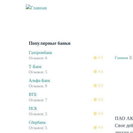
Перейти
к
основному
содержанию
Популярные банки
Газпромбанк
4.9
Главная
Отзывов: 6
Т-Банк
4.8
Отзывов: 5
Альфа-Банк
4.8
Отзывов: 9
ВТБ
4.6
Отзывов: 7
ПСБ
4.6
Отзывов: 3
ПАО АКБ 
Сбербанк
Свое де
4.6
Отзывов: 5
других г