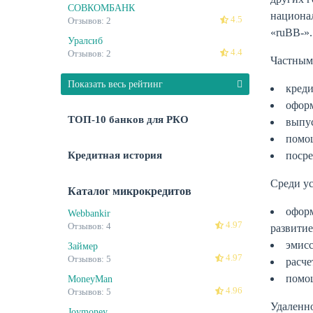
СОВКОМБАНК
национал
4.5
Отзывов: 2
«ruBB-».
Уралсиб
4.4
Отзывов: 2
Частным 
Показать весь рейтинг
креди
оформ
ТОП-10 банков для РКО
выпус
помощ
Кредитная история
посре
Среди ус
Каталог микрокредитов
оформ
Webbankir
4.97
Отзывов: 4
развитие
эмисс
Займер
4.97
Отзывов: 5
расче
помо
MoneyMan
4.96
Отзывов: 5
Удаленно
Joymoney