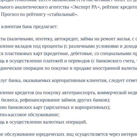
ьного аналитического агентства «Эксперт РА», рейтинг кредит
 Прогноз по рейтингу «стабильный».
клиентам банк предлагает:
ты (наличными, ипотеку, автокредит, займы на ремонт жилья, с
ление вкладов под проценты (с различными условиями и доход
к пластиковых карт (кредитные, дебетовые, со специальными п
ь в осуществлении платежей и переводов (с банковского счета, 
днические операции по покупке и продаже иностранной валюты
луг банка, оказываемых корпоративным клиентам, следует отме
ление кредитов (на покупку автотранспорта, коммерческой нед
 бизнеса, рефинансирование займов других банков);
ию банковских карт (зарплатных и корпоративных);
тно-кассовое обслуживание;
щь в осуществлении валютных операций.
е обслуживание юридических лиц осуществляется через интерне