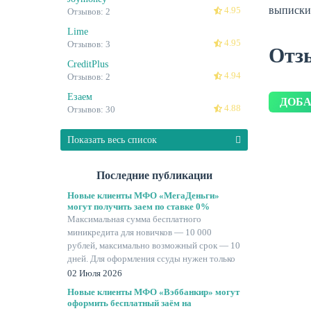
выписки 
4.95
Отзывов: 2
Lime
4.95
Отзывов: 3
Отз
CreditPlus
4.94
Отзывов: 2
Езаем
ДОБА
4.88
Отзывов: 30
Показать весь список
Последние публикации
Новые клиенты МФО «МегаДеньги»
могут получить заем по ставке 0%
Максимальная сумма бесплатного
миникредита для новичков — 10 000
рублей, максимально возможный срок — 10
дней. Для оформления ссуды нужен только
паспорт.
02 Июля 2026
Новые клиенты МФО «Вэббанкир» могут
оформить бесплатный заём на