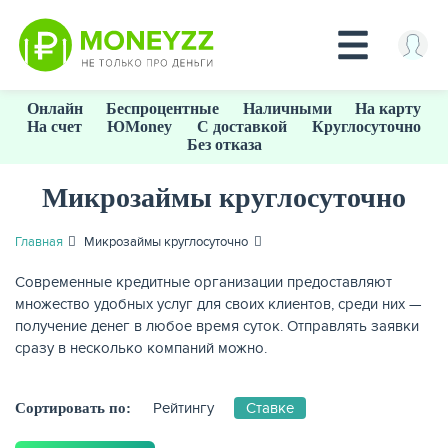
Перейти
Онлайн
Беспроцентные
Наличными
На карту
к
На счет
ЮMoney
С доставкой
Круглосуточно
основному
Без отказа
содержанию
Микрозаймы круглосуточно
КРЕДИТЫ
Главная
Микрозаймы круглосуточно
Современные кредитные организации предоставляют
множество удобных услуг для своих клиентов, среди них —
получение денег в любое время суток. Отправлять заявки
сразу в несколько компаний можно.
Рейтингу
Ставке
Сортировать по: