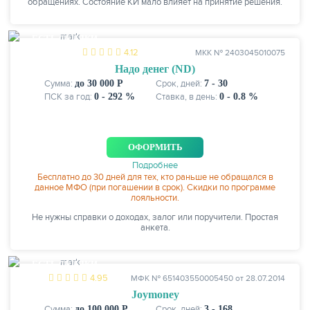
обращениях. Состояние КИ мало влияет на принятие решения.
ЕСТЬ СКИДКИ
4.12
МКК № 2403045010075
Надо денег (ND)
Сумма:
до 30 000 Р
Срок, дней:
7 - 30
ПСК за год:
0 - 292 %
Ставка, в день:
0 - 0.8 %
ОФОРМИТЬ
Подробнее
Бесплатно до 30 дней для тех, кто раньше не обращался в
данное МФО (при погашении в срок). Скидки по программе
лояльности.
Не нужны справки о доходах, залог или поручители. Простая
анкета.
ЕСТЬ СКИДКИ
4.95
МФК № 651403550005450 от 28.07.2014
Joymoney
Сумма:
до 100 000 Р
Срок, дней:
3 - 168