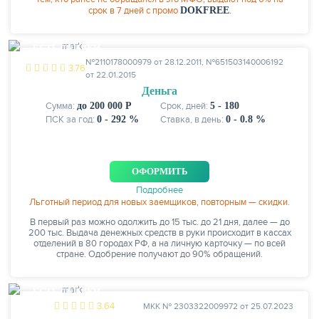
срок в 7 дней с промо
DOKFREE
.
ЕСТЬ СКИДКИ
№2110178000979 от 28.12.2011, №651503140006192
3.76
от 22.01.2015
Деньга
Сумма:
до 200 000 Р
Срок, дней:
5 - 180
ПСК за год:
0 - 292 %
Ставка, в день:
0 - 0.8 %
ОФОРМИТЬ
Подробнее
Льготный период для новых заемщиков, повторным — скидки.
В первый раз можно одолжить до 15 тыс. до 21 дня, далее — до
200 тыс. Выдача денежных средств в руки происходит в кассах
отделений в 80 городах РФ, а на личную карточку — по всей
стране. Одобрение получают до 90% обращений.
ЕСТЬ СКИДКИ
3.64
МКК № 2303322009972 от 25.07.2023