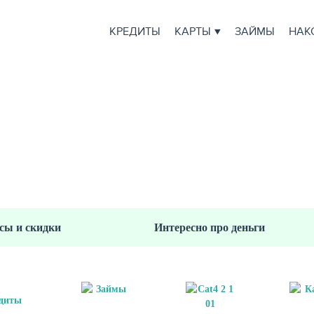
КРЕДИТЫ
КАРТЫ
ЗАЙМЫ
НАК
БАНКИ, ФИНАНСЫ И 
Обзор кредитных продуктов и финуслуг
Рейтинг кредиторов и отзывы людей
Главные события рынка
сы и скидки
Интересно про деньги