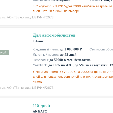
⚡ С кодом VERNU2K будет 2000 кешбэка за траты от 7
дней. Летний дизайн на выбор!
ама. АО «ТБанк» лиц. ЦБ РФ №2673
Для автомобилистов
Т-Банк
Кредитный лимит:
до 1 000 000 Р
Стоимость обс
вкой
Льготный период:
до 55 дней
Переводы:
до 50000 в мес. бесплатно
Cashback:
до 10% на АЗС, до 5% за автоуслуги, 1
⚡ До 13.08 промо DRIVE2026 на 2000 за траты от 700
дней для новых пользователей или тех, кто закрыл к
назад.
ама. АО «ТБанк» лиц. ЦБ РФ №2673
115 дней
АК БАРС