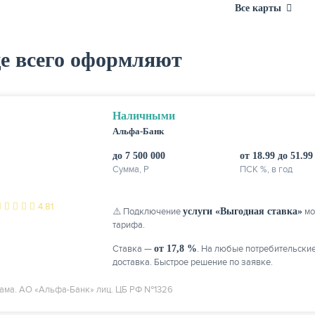
Все карты
е всего оформляют
Наличными
Альфа-Банк
до 7 500 000
от 18.99 до 51.99
Сумма, P
ПСК %, в год
4.81
⚠️ Подключение
услуги «Выгодная ставка»
мо
тарифа.
Ставка —
от 17,8 %
. На любые потребительски
доставка. Быстрое решение по заявке.
ама. АО «Альфа-Банк» лиц. ЦБ РФ №1326