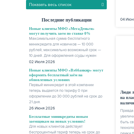
Показать весь список
04 Июн
Последние публикации
Новые клиенты МФО «МегаДеньги»
могут получить заем по ставке 0%
Максимальная сумма бесплатного
миникредита для новичков — 10 000
рублей, максимально возможный срок —
10 дней. Для оформления ссуды нужен
только паспорт.
02 Июля 2026
Новые клиенты МФО «Вэббанкир» могут
оформить бесплатный заём на
обновленных условиях
Первый миникредит в этой компании
теперь выдается по тарифу 0 при
Люди л
оформлении до 30 000 рублей на срок до
на пла
21 дня.
наличн
26 Июня 2026
Правда 
увеличи
Бесплатные миникредиты новым
заемщикам на новых условиях!
быть св
Для новых клиентов действует
техноло
беспроцентный тариф теперь на срок до
рамки 