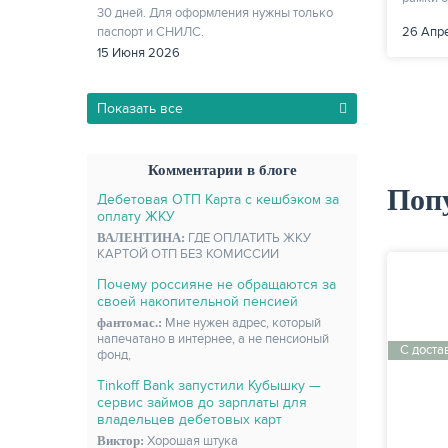
30 дней. Для оформления нужны только
паспорт и СНИЛС.
26 Апр
15 Июня 2026
Показать все
Комментарии в блоге
Поп
Дебетовая ОТП Карта с кешбэком за
оплату ЖКУ
ВАЛЕНТИНА:
ГДЕ ОПЛАТИТЬ ЖКУ
КАРТОЙ ОТП БЕЗ КОМИССИИ
Почему россияне не обращаются за
своей накопительной пенсией
фантомас.:
Мне нужен адрес, который
напечатано в интернее, а не пенсионый
С доста
фонд,
Tinkoff Bank запустили Кубышку —
сервис займов до зарплаты для
владельцев дебетовых карт
Виктор:
Хорошая штука