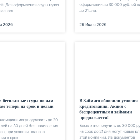
оформлении до 30 000 рублей н
ей. Для оформления ссуды нужен
до 21 дня.
паспорт.
я 2026
26 Июня 2026
7: бесплатные ссуды новым
В Займиго обновили условия
ам теперь на срок в целый
кредитования. Акция с
беспроцентными займами
продолжается!
заемщики могут одолжить до 30
Бесплатно получить до 30 000 р
лей на 30 дней без начисления
на срок до 21 дня могут новые к
ов, при условии полного
этой компании. Из документов
ия в срок.