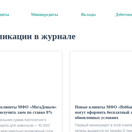
диты
Миникредиты
Вклады
Дебетов
ликации в журнале
 клиенты МФО «МегаДеньги»
Новые клиенты МФО «Вэбба
получить заем по ставке 0%
могут оформить бесплатный з
обновленных условиях
альная сумма бесплатного
Первый миникредит в этой комп
дита для новичков — 10 000
теперь выдается по тарифу 0 пр
, максимально возможный срок