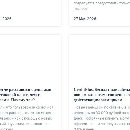
потребуется предоставить тольк
паспорт.
я 2026
27 Мая 2026
егче расстаются с деньгами
CreditPlus: бесплатные займы
стиковой карте, чем с
новым клиентам, снижение с
ыми. Почему так?
действующим заемщикам
ли, что пользование карточкой
Новые заемщики по ставке 0% м
вает расходы, с чем это может
одолжить до 30 000 рублей на ср
язано, и как с помощью новых
дней. Постоянные клиенты могут
гий научиться не выходить за
оформить заем до полугода по с
бюджета.
0,6% в день.