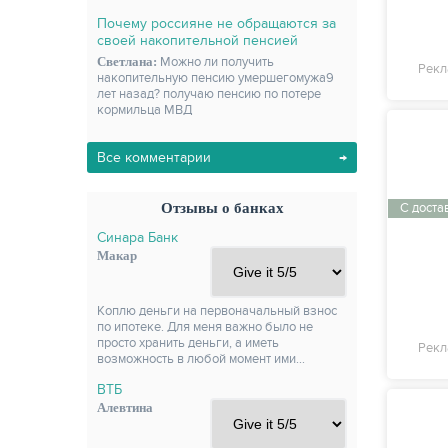
Почему россияне не обращаются за
своей накопительной пенсией
Светлана:
Можно ли получить
Рекл
накопительную пенсию умершегомужа9
лет назад? получаю пенсию по потере
кормильца МВД
Все комментарии
С доста
Отзывы о банках
Синара Банк
Макар
Коплю деньги на первоначальный взнос
по ипотеке. Для меня важно было не
просто хранить деньги, а иметь
Рекл
возможность в любой момент ими…
ВТБ
Алевтина