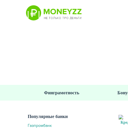
Перейти
к
основному
содержанию
ПРО 
Финграмотность
Бону
Популярные банки
Газпромбанк