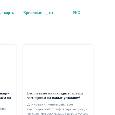
ые карты
Кредитные карты
РКО
нкир»
Бесплатные миникредиты новым
аём на
заемщикам на новых условиях!
Для новых клиентов действует
ании
беспроцентный тариф теперь на срок до
и
30 дней. Для оформления нужны только