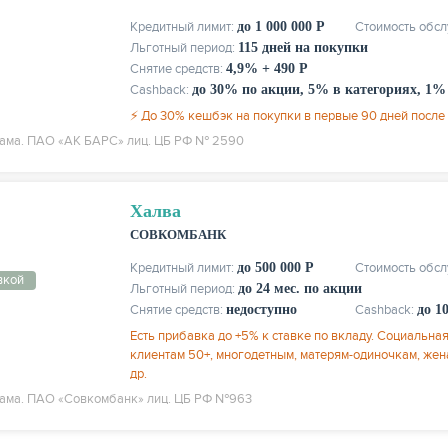
Кредитный лимит:
до 1 000 000 Р
Стоимость обс
Льготный период:
115 дней на покупки
Снятие средств:
4,9% + 490 Р
Cashback:
до 30% по акции, 5% в категориях, 1% 
⚡ До 30% кешбэк на покупки в первые 90 дней после
ама. ПАО «АК БАРС» лиц. ЦБ РФ № 2590
Халва
СОВКОМБАНК
Кредитный лимит:
до 500 000 Р
Стоимость обс
вкой
Льготный период:
до 24 мес. по акции
Снятие средств:
недоступно
Cashback:
до 1
Есть прибавка до +5% к ставке по вкладу. Социальна
клиентам 50+, многодетным, матерям-одиночкам, же
др.
ама. ПАО «Совкомбанк» лиц. ЦБ РФ №963