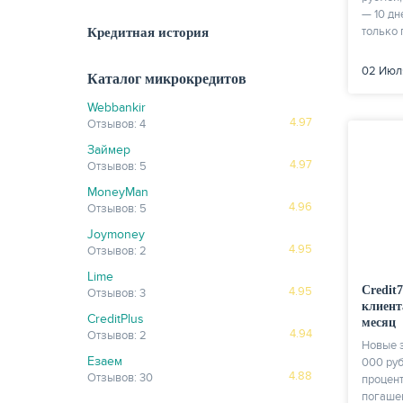
— 10 дн
только 
Кредитная история
02 Июл
Каталог микрокредитов
Webbankir
4.97
Отзывов: 4
Займер
4.97
Отзывов: 5
MoneyMan
4.96
Отзывов: 5
Joymoney
4.95
Отзывов: 2
Lime
Credit
4.95
Отзывов: 3
клиент
CreditPlus
месяц
4.94
Отзывов: 2
Новые 
Езаем
000 руб
4.88
Отзывов: 30
процент
погашен